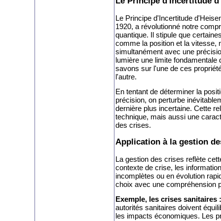
Le Principe d'Incertitude 
Le Principe d'Incertitude d'Heis
1920, a révolutionné notre comp
quantique. Il stipule que certain
comme la position et la vitesse,
simultanément avec une précision
lumière une limite fondamentale 
savons sur l'une de ces proprié
l'autre.
En tentant de déterminer la posi
précision, on perturbe inévitable
dernière plus incertaine. Cette r
technique, mais aussi une caracté
des crises.
Application à la gestion de
La gestion des crises reflète cett
contexte de crise, les informatio
incomplètes ou en évolution rapid
choix avec une compréhension part
Exemple, les crises sanitaires 
autorités sanitaires doivent équi
les impacts économiques. Les pr