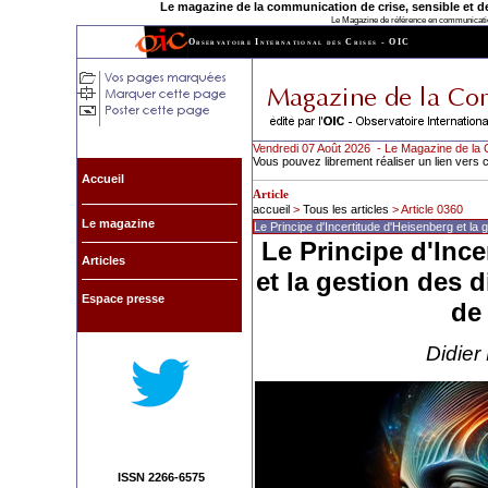
Le magazine de la communication de crise, sensible et de l
Le Magazine de référence en communication
Observatoire International des Crises - OIC
Vendredi 07 Août 2026 - Le Magazine de la 
Vous pouvez librement réaliser un lien vers c
Accueil
Article
accueil
>
Tous les articles
> Article 0360
Le magazine
Le Principe d'Incertitude d'Heisenberg et la 
Le Principe d'Ince
Articles
et la gestion des 
Espace presse
de 
Didier
ISSN 2266-6575