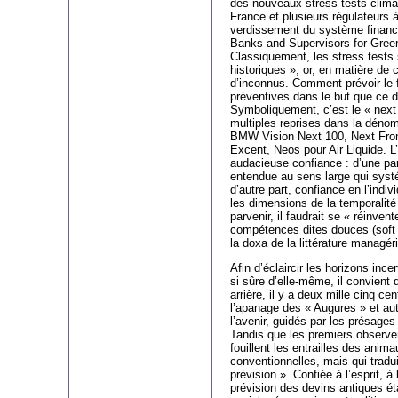
des nouveaux stress tests clima
France et plusieurs régulateurs à
verdissement du système financ
Banks and Supervisors for Green
Classiquement, les stress tests
historiques », or, en matière de 
d’inconnus. Comment prévoir le 
préventives dans le but que ce d
Symboliquement, c’est le « next 
multiples reprises dans la dénom
BMW Vision Next 100, Next Fron
Excent, Neos pour Air Liquide. L’
audacieuse confiance : d’une par
entendue au sens large qui systé
d’autre part, confiance en l’indi
les dimensions de la temporalité
parvenir, il faudrait se « réinven
compétences dites douces (soft ski
la doxa de la littérature managé
Afin d’éclaircir les horizons inc
si sûre d’elle-même, il convient
arrière, il y a deux mille cinq cen
l’apanage des « Augures » et aut
l’avenir, guidés par les présages
Tandis que les premiers observe
fouillent les entrailles des anim
conventionnelles, mais qui tradui
prévision ». Confiée à l’esprit, 
prévision des devins antiques éta