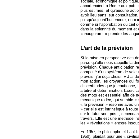
sociale, économique et politique.
appartenaient à Rome aux patrici
plus estimés, et qu’aucune actio
avoir lieu sans leur consultation.
puisqu’aujourd’hui encore, on « 
comme si l’approbation du ciel 
dans la solennité du moment et d
« inaugurare, « prendre les augu
L’art de la prévision
Si la mise en perspective des deu
parce qu’elle nous rappelle la di
prévision. Chaque anticipation r
composé d’un système de valeurs
prévois, j’ai déjà choisi. » J’ai d
mon action, les croyances qui f
d’incertitudes que je cautionne, l’
arbitre et détermination. Exercice 
des mots est essentiel afin de 
mécanique rodée, qui semble « all
« la prévision » résonne avec un 
» car elle est intrinsèque à toute
sur le futur sont pris -, cependan
travers. Elle est une méthode i
les « révolutions » encore inso
En 1957, le philosophe et haut f
1960), plaidait pour une « civili