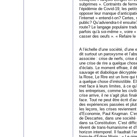
subprimes ». Contraints de ferme
l’épidémie de Covid-19, les peti
opposer leur manque d’anticipatio
l’internet » entend-t-on? Certes, 
public? Qu’adviendra-t-il ensuite
route? Le langage populaire tradu
parfois qu’à soi-même », voire «
casser des oeufs ». « Refaire le 
A l’échelle d’une société, d’une e
dit surtout un paroxysme et l’ab
associée : crise de nerfs, crise
une crise de rire a quelque chose
d’éclats. Le moment effraie, il déf
sauvage et diabolique décrypté
la Rose, Le Rire est un livre qu
a quelque chose d’irrésistible. 
met face à leurs limites, à ce qu
les entreprises, comme les civil
crise arrive, il ne s’agit plus fin
face. Tout ne peut être écrit d’a
des expériences passées et plutô
les leçons, les crises reviennent
d’Economie, Paul Krugman. C’est
de Descartes, dans une société qu
dans sa Constitution. C’est diff
rêvent de trans-humanisme et d’ha
horizon intemporel. Il faudrait l
formule d’Edgar Morin : « Le pire