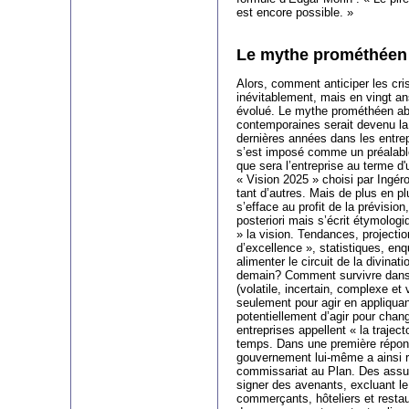
est encore possible. »
Le mythe prométhéen d
Alors, comment anticiper les cri
inévitablement, mais en vingt ans
évolué. Le mythe prométhéen abs
contemporaines serait devenu la p
dernières années dans les entrep
s’est imposé comme un préalable à
que sera l’entreprise au terme d'u
« Vision 2025 » choisi par Ingér
tant d’autres. Mais de plus en plu
s’efface au profit de la prévision,
posteriori mais s’écrit étymolo
» la vision. Tendances, projectio
d’excellence », statistiques, enq
alimenter le circuit de la divina
demain? Comment survivre dan
(volatile, incertain, complexe et v
seulement pour agir en appliquan
potentiellement d’agir pour chan
entreprises appellent « la traject
temps. Dans une première réponse
gouvernement lui-même a ainsi ré
commissariat au Plan. Des assu
signer des avenants, excluant le 
commerçants, hôteliers et restau