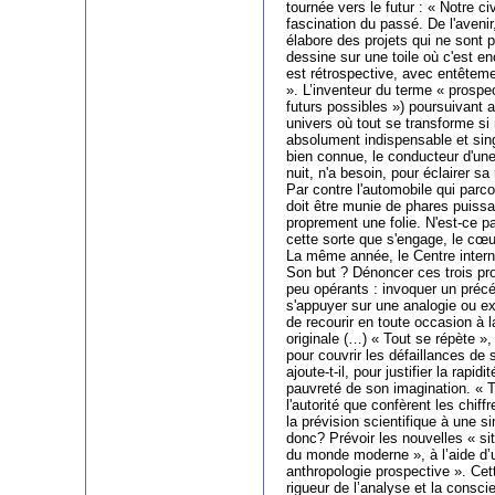
tournée vers le futur : « Notre civ
fascination du passé. De l'avenir, 
élabore des projets qui ne sont p
dessine sur une toile où c'est en
est rétrospective, avec entêteme
». L’inventeur du terme « prospe
futurs possibles ») poursuivant a
univers où tout se transforme si 
absolument indispensable et singu
bien connue, le conducteur d'une
nuit, n'a besoin, pour éclairer s
Par contre l'automobile qui parco
doit être munie de phares puissan
proprement une folie. N'est-ce 
cette sorte que s'engage, le cœu
La même année, le Centre interna
Son but ? Dénoncer ces trois pro
peu opérants : invoquer un précéde
s'appuyer sur une analogie ou ex
de recourir en toute occasion à la
originale (…) « Tout se répète »,
pour couvrir les défaillances de
ajoute-t-il, pour justifier la rapi
pauvreté de son imagination. « T
l'autorité que confèrent les chi
la prévision scientifique à une s
donc? Prévoir les nouvelles « si
du monde moderne », à l’aide d’
anthropologie prospective ». Cet
rigueur de l’analyse et la consci