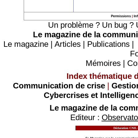
Permissions
|
In
Un problème ? Un bug ? U
Le magazine de la communic
Le magazine
|
Articles
|
Publications
Fo
Mémoires
|
Co
Index thématique de
Communication de crise
|
Gestio
Cybercrises et Intelligen
Le magazine de la comm
Editeur :
Observatoi
Déclaration CNIL n
MOTS CLES - LE MAGAZINE DE LA
COMMUN