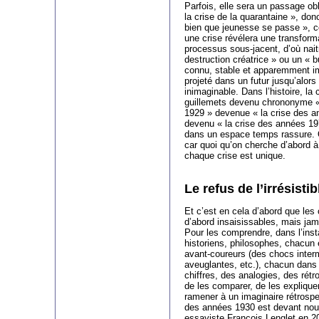
Parfois, elle sera un passage obl
la crise de la quarantaine », don
bien que jeunesse se passe », c
une crise révélera une transform
processus sous-jacent, d’où nai
destruction créatrice » ou un « 
connu, stable et apparemment im
projeté dans un futur jusqu’alor
inimaginable. Dans l’histoire, la
guillemets devenu chrononyme « la
1929 » devenue « la crise des an
devenu « la crise des années 19
dans un espace temps rassure. On
car quoi qu’on cherche d’abord à 
chaque crise est unique.
Le refus de l’irrésistib
Et c’est en cela d’abord que les 
d’abord insaisissables, mais jam
Pour les comprendre, dans l’inst
historiens, philosophes, chacun 
avant-coureurs (des chocs interm
aveuglantes, etc.), chacun dans
chiffres, des analogies, des rétr
de les comparer, de les expliquer 
ramener à un imaginaire rétrospe
des années 1930 est devant nous »
essayiste François Lenglet en 20