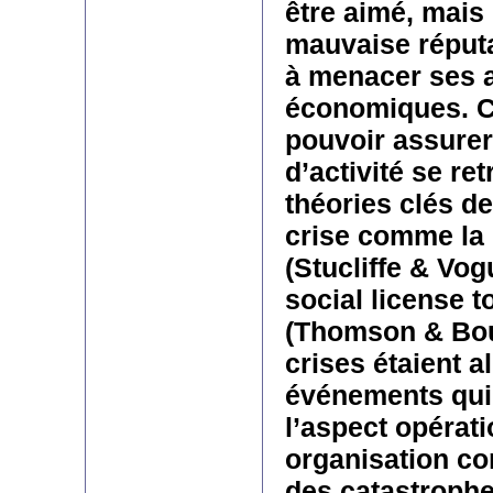
être aimé, mais 
mauvaise réput
à menacer ses a
économiques. C
pouvoir assurer
d’activité se re
théories clés de
crise comme la 
(Stucliffe & Vog
social license t
(Thomson & Bout
crises étaient a
événements qui
l’aspect opérat
organisation c
des catastrophe