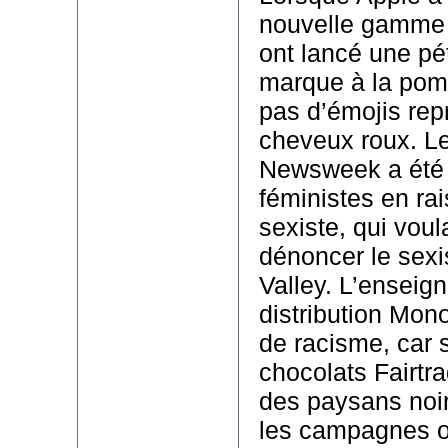
nouvelle gamme 
ont lancé une pét
marque à la pomm
pas d’émojis rep
cheveux roux. L
Newsweek a été 
féministes en ra
sexiste, qui voul
dénoncer le sexi
Valley. L’enseig
distribution Mon
de racisme, car 
chocolats Fairtrad
des paysans noirs
les campagnes o