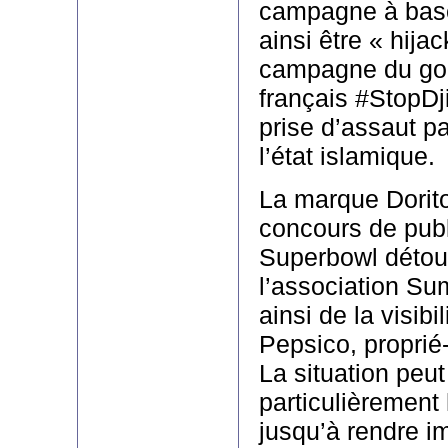
campagne à base
ainsi être « hij
campagne du go
français #StopDj
prise d’assaut 
l’état islamique.
La marque Dorito
concours de publi
Superbowl détou
l’association Sum
ainsi de la visibil
Pepsico, proprié-
La situation peut
particulièrement
jusqu’à rendre i