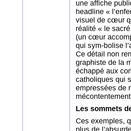
une affiche public
headline « l’enfe
visuel de cœur q
réalité « le sac
(un cœur accomp
qui sym-bolise l
Ce détail non re
graphiste de la 
échappé aux co
catholiques qui 
empressées de m
mécontentement
Les sommets de
Ces exemples, qu
plus de l’absurd