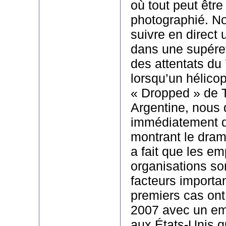
où tout peut être
photographié. No
suivre en direct
dans une supéret
des attentats du 
lorsqu’un hélicop
« Dropped » de 
Argentine, nous
immédiatement d
montrant le dra
a fait que les e
organisations s
facteurs importan
premiers cas on
2007 avec un e
aux États-Unis qui