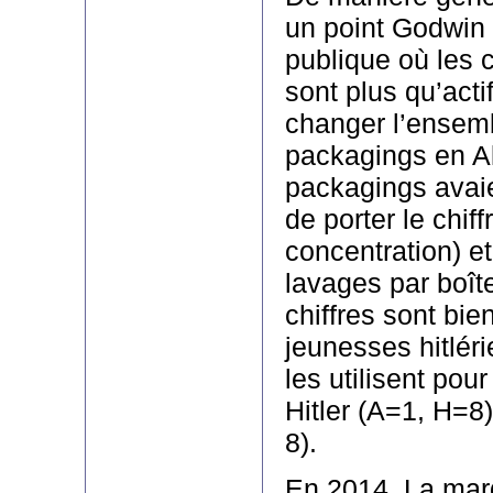
un point Godwin 
publique où les 
sont plus qu’actif
changer l’ensem
packagings en Al
packagings avaie
de porter le chiff
concentration) e
lavages par boît
chiffres sont bi
jeunesses hitlér
les utilisent pou
Hitler (A=1, H=8)
8).
En 2014, La mar