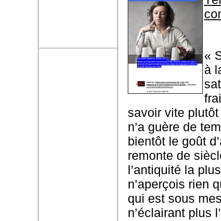
co
« S
à l
sat
fra
savoir vite plutôt
n’a guère de temp
bientôt le goût d’
remonte de siècl
l’antiquité la plu
n’aperçois rien 
qui est sous me
n’éclairant plus 