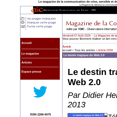
Le magazine de la communication de crise, sensible et de l
Le Magazine de référence en communication
Observatoire International des Crises - OIC
Vendredi 07 Août 2026 - Le Magazine de la
Vous pouvez librement réaliser un lien vers
Accueil
Article
accueil
>
Tous les articles
> Article 0258
Le magazine
Le destin tragique du Web 2.0
Articles
Le destin t
Espace presse
Web 2.0
Par Didier Hei
2013
ISSN 2266-6575
Tél