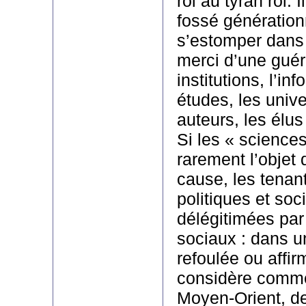
roi au tyran roi. I
fossé génératio
s’estomper dans 
merci d’une guéri
institutions, l’inf
études, les unive
auteurs, les élus 
Si les « sciences
rarement l’objet
cause, les tenan
politiques et soc
délégitimées par
sociaux : dans u
refoulée ou affir
considère comme
Moyen-Orient, de