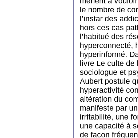
mènent à vouloir
le nombre de cont
l’instar des addi
hors ces cas path
l’habitué des ré
hyperconnecté, h
hyperinformé. Da
livre Le culte de 
sociologue et ps
Aubert postule q
hyperactivité con
altération du co
manifeste par u
irritabilité, une f
une capacité à s
de façon fréquent