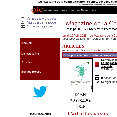
Le magazine de la communication de crise, sensible et de l
Le Magazine de référence en communication
Observatoire International des Crises - OIC
Lundi 10 Août 2026 - Le Magazine de la Co
Vous pouvez librement réaliser un lien vers
Accueil
ARTICLES
accueil
>
Tous les articles
> Article 0195
Le magazine
Persépolis, la crise rendue à l’universel
Retrouvez l'a
Articles
Le magazine
sensible
Vol 16 - pdf
Espace presse
Envoyer cet 
>
Rédigez un a
ISBN
2-916429-
16-6
L’art et les crises
ISSN 2266-6575