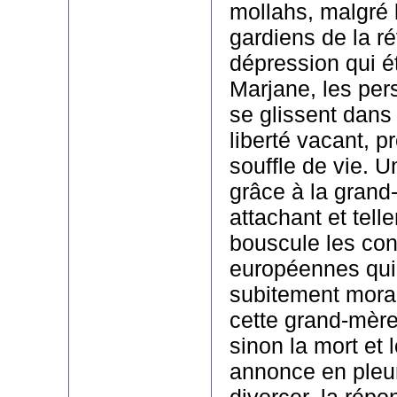
mollahs, malgré 
gardiens de la ré
dépression qui é
Marjane, les per
se glissent dan
liberté vacant, p
souffle de vie. U
grâce à la gran
attachant et telle
bouscule les co
européennes qui
subitement moral
cette grand-mère,
sinon la mort et 
annonce en pleur
divorcer, la répo