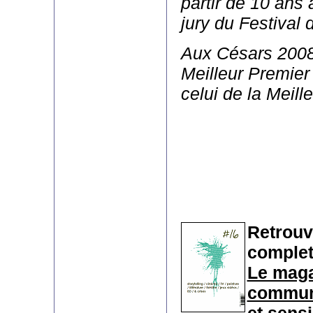
partir de 10 ans 
jury du Festival
Aux Césars 2008, 
Meilleur Premier
celui de la Meill
Retrouve
complet
Le maga
communi
et sensi