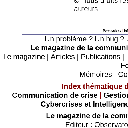
© Tous droits ré
auteurs
Permissions
|
In
Un problème ? Un bug ? U
Le magazine de la communic
Le magazine
|
Articles
|
Publications
Fo
Mémoires
|
Co
Index thématique de
Communication de crise
|
Gestio
Cybercrises et Intelligen
Le magazine de la comm
Editeur :
Observatoi