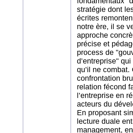
fondamentaux" de
stratégie dont le
écrites remonten
notre ère, il se v
approche concrèt
précise et pédag
process de "gou
d’entreprise" qu
qu’il ne combat. 
confrontation br
relation fécond fa
l’entreprise en 
acteurs du déve
En proposant si
lecture duale en
management, en 