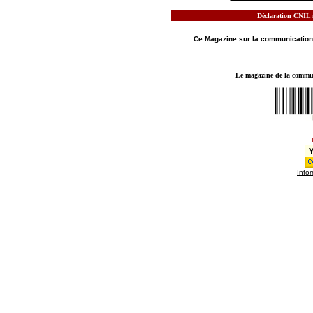
Déclaration CNIL n
MOTS CLES - LE MAGAZINE DE LA
COMMUN
Ce Magazine sur la
communication
Le magazine de la communi
Infor