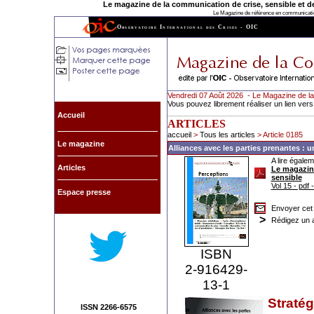
Le magazine de la communication de crise, sensible et de l
Le Magazine de référence en communication
Observatoire International des Crises - OIC
Vendredi 07 Août 2026 - Le Magazine de la
Vous pouvez librement réaliser un lien vers
Accueil
ARTICLES
accueil
>
Tous les articles
> Article 0185
Le magazine
Alliances avec les parties prenantes : u
A lire égalem
Articles
Le magazine
sensible
Vol 15 - pdf
Espace presse
Envoyer cet 
>
Rédigez un a
ISBN
2-916429-
13-1
Stratég
ISSN 2266-6575