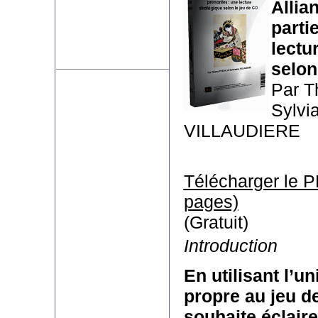
Allia
parti
lectu
selon
Par T
Sylvi
VILLAUDIERE
Télécharger le P
pages)
(Gratuit)
Introduction
En utilisant l’u
propre au jeu de
souhaite éclaire