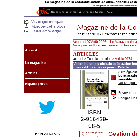
Le magazine de la communication de crise, sensible et de l
Le Magazine de référence en communication
Observatoire International des Crises - OIC
Vendredi 07 Août 2026 - Le Magazine de la
Vous pouvez librement réaliser un lien vers
Accueil
ARTICLES
accueil
>
Tous les articles
> Article 0173
Le magazine
Vision business globale et équation i
mieux diffuser les signaux d’alerte
A lire égalem
Articles
Le magazine
sensible
Vol 13 - pdf
Espace presse
Envoyer cet 
>
Rédigez un a
ISBN
2-916429-
08-5
Gestion de
ISSN 2266-6575