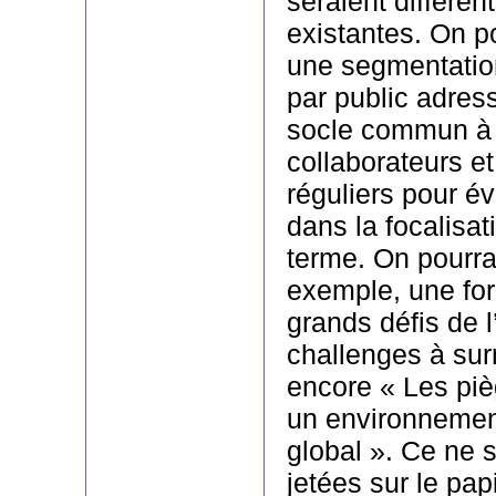
seraient différen
existantes. On p
une segmentatio
par public adres
socle commun à 
collaborateurs et
réguliers pour év
dans la focalisat
terme. On pourrai
exemple, une for
grands défis de l
challenges à sur
encore « Les piè
un environnement
global ». Ce ne 
jetées sur le pap