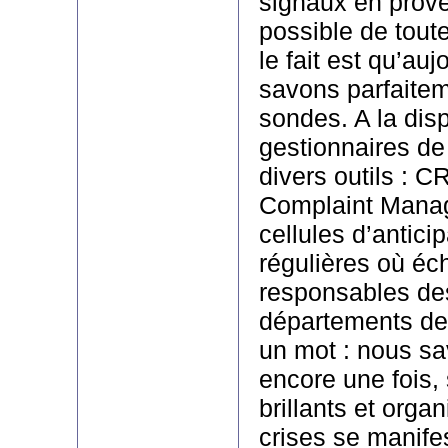
signaux en proven
possible de toute
le fait est qu’au
savons parfaitem
sondes. A la dis
gestionnaires de 
divers outils : 
Complaint Manag
cellules d’antici
régulières où éc
responsables de
départements de
un mot : nous sav
encore une fois,
brillants et orga
crises se manife