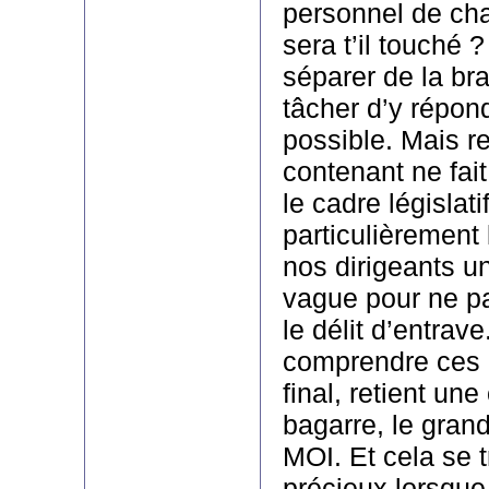
personnel de cha
sera t’il touché 
séparer de la bra
tâcher d’y répond
possible. Mais re
contenant ne fait
le cadre législati
particulièrement
nos dirigeants u
vague pour ne pa
le délit d’entrav
comprendre ces c
final, retient un
bagarre, le gran
MOI. Et cela se 
précieux lorsque 