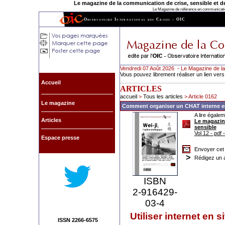
Le magazine de la communication de crise, sensible et de l
Le Magazine de référence en communication
Observatoire International des Crises - OIC
Vendredi 07 Août 2026 - Le Magazine de la
Vous pouvez librement réaliser un lien vers
Accueil
ARTICLES
accueil
>
Tous les articles
> Article 0162
Le magazine
Comment organiser un CHAT interne en
A lire égalem
Articles
Le magazine
sensible
Vol 12 - pdf
Espace presse
Envoyer cet 
>
Rédigez un a
ISBN
2-916429-
03-4
Utiliser internet en s
ISSN 2266-6575