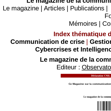
Le magazine de la communic
Le magazine
|
Articles
|
Publications
Fo
Mémoires
|
Co
Index thématique de
Communication de crise
|
Gestio
Cybercrises et Intelligen
Le magazine de la comm
Editeur :
Observatoi
Déclaration CNIL n
MOTS CLES - LE MAGAZINE DE LA
COMMUN
Ce Magazine sur la
communication
Le magazine de la communi