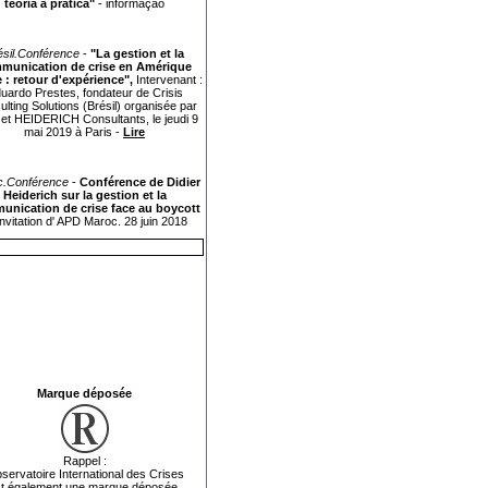
teoria à prática"
-
informação
ésil.Conférence
-
"La gestion et la
munication de crise en Amérique
e : retour d'expérience",
Intervenant :
uardo Prestes, fondateur de Crisis
lting Solutions (Brésil) organisée par
 et HEIDERICH Consultants, le jeudi 9
mai 2019 à Paris -
Lire
.Conférence
-
Conférence de Didier
Heiderich sur la gestion et la
nication de crise face au boycott
'invitation d' APD Maroc. 28 juin 2018
Marque déposée
Rappel :
servatoire International des Crises
t également une marque déposée.