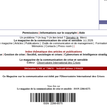
Permissions
|
Informations sur le copyright
|
Aide
Un problème ? Un bug ? Un lien brisé ?
Signalez-le
. Merci.
Le magazine de la communication de crise et sensible
(c) 2026
e magazine
|
Articles
|
Publications
|
Outils de communication et de management
|
Formatio
Mémoires
|
Contacts
|
Press room
|
|
Index thématique des articles et publications
se
|
Gestion de crise
|
Société, sociologie et crises
|
Cybercrises et Intelligence straté
Le magazine de la communication de crise et sensible
Editeur :
Observatoire International des Crises
Déclaration CNIL n° 730674 - Indicatif éditeur 2-916429
MOTS CLES - LE MAGAZINE DE LA
COMMUNICATION DE CRISE
ET SENSIBLE TRAITE DES SUJETS SUIVANTS :
Ce Magazine sur la
communication
est édité
par l'
Observatoire International des Crises
Vous êtes sur
Le magazine de la communication de crise et sensible - ISSN 2266-6575