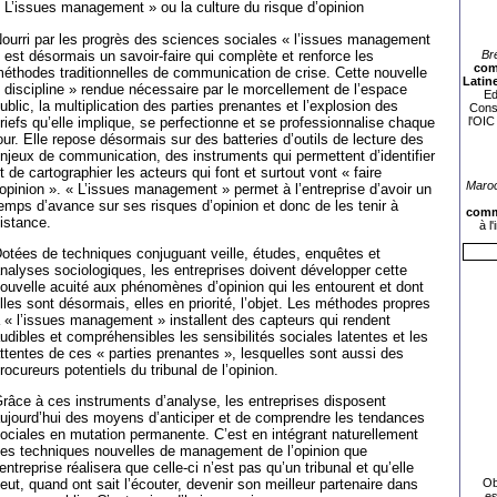
 L’issues management » ou la culture du risque d’opinion
ourri par les progrès des sciences sociales « l’issues management
 est désormais un savoir-faire qui complète et renforce les
Br
com
éthodes traditionnelles de communication de crise. Cette nouvelle
Latin
 discipline » rendue nécessaire par le morcellement de l’espace
Ed
ublic, la multiplication des parties prenantes et l’explosion des
Consu
riefs qu’elle implique, se perfectionne et se professionnalise chaque
l'OIC
our. Elle repose désormais sur des batteries d’outils de lecture des
njeux de communication, des instruments qui permettent d’identifier
t de cartographier les acteurs qui font et surtout vont « faire
Maroc
’opinion ». « L’issues management » permet à l’entreprise d’avoir un
emps d’avance sur ses risques d’opinion et donc de les tenir à
commu
istance.
à l
otées de techniques conjuguant veille, études, enquêtes et
nalyses sociologiques, les entreprises doivent développer cette
ouvelle acuité aux phénomènes d’opinion qui les entourent et dont
lles sont désormais, elles en priorité, l’objet. Les méthodes propres
 « l’issues management » installent des capteurs qui rendent
udibles et compréhensibles les sensibilités sociales latentes et les
ttentes de ces « parties prenantes », lesquelles sont aussi des
rocureurs potentiels du tribunal de l’opinion.
râce à ces instruments d’analyse, les entreprises disposent
ujourd’hui des moyens d’anticiper et de comprendre les tendances
ociales en mutation permanente. C’est en intégrant naturellement
es techniques nouvelles de management de l’opinion que
’entreprise réalisera que celle-ci n’est pas qu’un tribunal et qu’elle
Ob
eut, quand ont sait l’écouter, devenir son meilleur partenaire dans
es