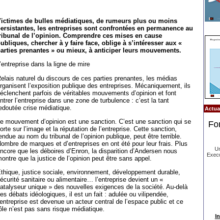
ictimes de bulles médiatiques, de rumeurs plus ou moins
ersistantes, les entreprises sont confrontées en permanence au
ribunal de l’opinion. Comprendre ces mises en cause
ubliques, chercher à y faire face, oblige à s’intéresser aux «
arties prenantes » ou mieux, à anticiper leurs mouvements.
’entreprise dans la ligne de mire
elais naturel du discours de ces parties prenantes, les médias
rganisent l’exposition publique des entreprises. Mécaniquement, ils
éclenchent parfois de véritables mouvements d’opinion et font
ntrer l’entreprise dans une zone de turbulence : c’est la tant
edoutée crise médiatique.
Actual
e mouvement d’opinion est une sanction. C’est une sanction qui se
Fo
orte sur l’image et la réputation de l’entreprise. Cette sanction,
endue au nom du tribunal de l’opinion publique, peut être terrible.
ombre de marques et d’entreprises en ont été pour leur frais. Plus
Un
ncore que les déboires d’Enron, la disparition d’Andersen nous
Execu
ontre que la justice de l’opinion peut être sans appel.
thique, justice sociale, environnement, développement durable,
écurité sanitaire ou alimentaire… l’entreprise devient un «
atalyseur unique » des nouvelles exigences de la société. Au-delà
es débats idéologiques, il est un fait : adulée ou vilipendée,
’entreprise est devenue un acteur central de l’espace public et ce
ôle n’est pas sans risque médiatique.
In