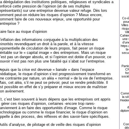
a dérégulation des institutions politiques, religieuses et syndicales a
enforcé cette pression de l’opinion (et de ses multiples
eprésentants) sur une entreprise devenue valeur refuge. Dès lors
omment peut-on réduire les risques d’opinion ? Mieux encore,
Co-éc
omment faire de ces nouveaux enjeux, une opportunité pour
pour
’entreprise ?
Ville
risqu
aire face au risque d’opinion
Vi
Cahier
une 
’inflation des informations conjuguée à la multiplication des
d’un
inorités revendiquant un droit à la parole, et à la vitesse
https:
xponentielle de circulation de leurs propos, fait peser un risque
la
éritable sur le « capital image » des entreprises. Mais un risque
secur
’est pas un danger absolu, et si l’opinion est dotée d’un pouvoir, ce
ouvoir n’est pas non plus une fatalité qui s’abat sur l’entreprise.
Parti
epuis que la crise est devenue « banale » dans l’espace
CN
fo
édiatique, le risque d’opinion s’est progressivement transformé en
socié
ne contrainte par nature, un aléa « normal » de la vie de l’entreprise.
ais, cet aléa, s’il ne peut se prévoir, peut se rendre prédictible. Il
st possible en effet de s’y préparer et mieux encore de maîtriser
on avènement.
Comme
la sé
t, c’est bien souvent à leurs dépens que les entreprises ont appris
Heide
 gérer ces risques d’opinion, certaines -encore trop rares-
d
arviennent à en faire des opportunités d’image. Comme le risque
diplom
echnologique ou comme le risque financier, le risque d’opinion en
ppelle à des process, des réflexes et des savoir-faire spécifiques.
Con
utils d’analyse, de pilotage et de veille des risques d’opinion
déc