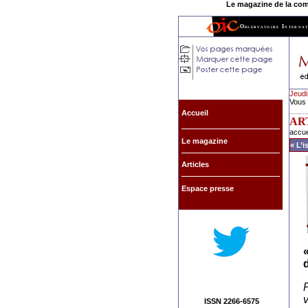
Le magazine de la commu
Observatoire Internat
Jeudi
Vous 
Accueil
AR
accue
Le magazine
« L’i
Articles
Espace presse
d
P
ISSN 2266-6575