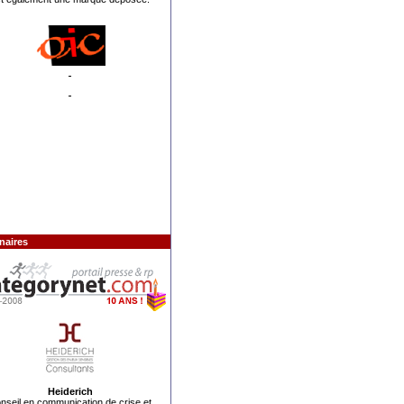
naires
Heiderich
nseil en communication de crise
et