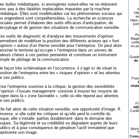
es bulles médiatiques, si anxiogènes soient-elles ne se réduisent
onc pas à des fatalités implacables imposées par la machine
I
l’
édiatique. Elles sont modélisables car les phénomènes sociaux qui
in
es engendrent sont compréhensibles. La recherche en sciences
https
ociales permet d’élaborer des outils efficaces d’anticipation, de
som
écryptage et de gestion des situations de communication sensible.
Po
es outils de diagnostic et d’analyse des mouvements d’opinion
Magis
ermettent de modéliser la position des différents acteurs qui « font
confi
’opinion » autour d’un thème sensible pour l’entreprise. On peut alors
en po
essiner le territoire qu’occupe « l’entreprise dans un univers de
aleurs chères à ces parties prenantes et constituer un instrument
Guade
imple de pilotage de la communication.
de
e façon très schématique en l’occurrence, il s’agit ici de situer la
osition de l’entreprise entre les « risques d’opinion » et les attentes
e ses publics.
Fran
chala
our l’entreprise soumise à la critique, la gestion des sensibilités
’opinion –l’issues management- consiste à trouver les moyens de
igrer dans la « zone favorable », celle où elle répond aux attentes
e ses publics.
Fr
déb
lle fait alors de cette situation sensible, une opportunité d’image. À
Confé
’inverse, si elle subit les critiques et qu’elle perd le contrôle du
isque, elle s’installe -parfois durablement- dans le domaine des
isques. Sa légitimité et sa crédibilité se dégradent auprès de leurs
ublics et à pour conséquence de pénaliser l’actif immatériel que
Works
eprésente son image.
"
Comun