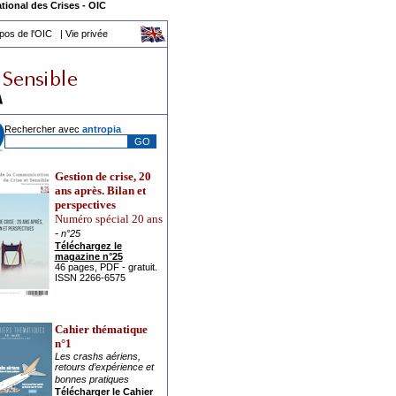
tional des Crises
-
OIC
pos de l'OIC
|
Vie privée
Rechercher avec
a
ntropia
Gestion de crise, 20
ans après. Bilan et
perspectives
Numéro spécial 20 ans
-
n°25
Téléchargez le
magazine n°25
46 pages, PDF - gratuit.
ISSN 2266-6575
Cahier thématique
n°1
Les crashs aériens,
retours d’expérience et
bonnes pratiques
Télécharger le Cahier