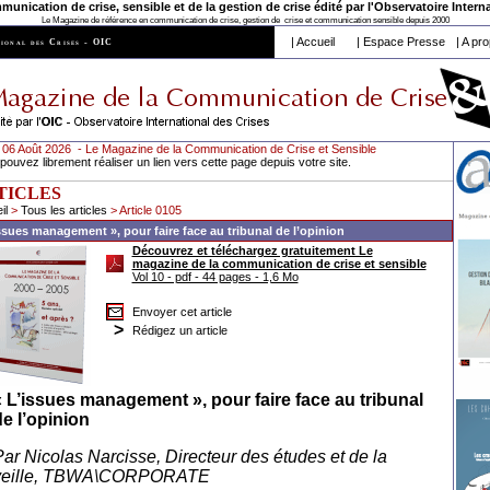
nication de crise, sensible et de la gestion de crise édité par l'
Observatoire Interna
Le Magazine de référence en communication de crise, gestion de crise et communication sensible depuis 2000
|
Accueil
|
Espace Presse
|
A pro
ional des Crises - OIC
 06 Août 2026 - Le Magazine de la Communication de Crise et Sensible
pouvez librement réaliser un lien vers cette page depuis votre site.
TICLES
il
>
Tous les articles
> Article 0105
ssues management », pour faire face au tribunal de l’opinion
Découvrez et téléchargez gratuitement Le
magazine de la communication de crise et sensible
Vol 10 - pdf - 44 pages - 1,6 Mo
Envoyer cet article
>
Rédigez un article
« L’issues management », pour faire face au tribunal
e l’opinion
ar Nicolas Narcisse, Directeur des études et de la
veille, TBWA\CORPORATE