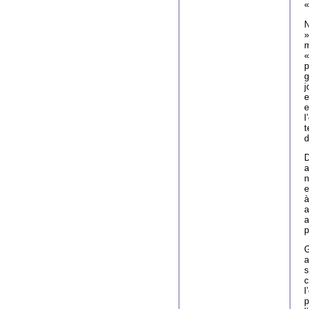
«
N
»
m
«
p
g
j
e
e
l
t
d
D
a
n
e
à
a
a
p
G
a
s
c
l
p