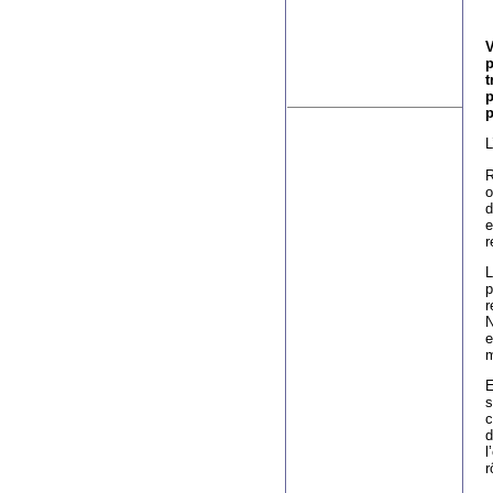
V
p
t
p
p
L
R
o
d
e
r
L
p
r
N
e
m
E
s
c
d
l
r