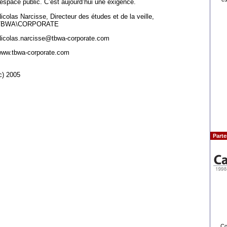
’espace public. C’est aujourd’hui une exigence.
icolas Narcisse, Directeur des études et de la veille,
TBWA\CORPORATE
icolas.narcisse@tbwa-corporate.com
ww.tbwa-corporate.com
c) 2005
Parte
Co