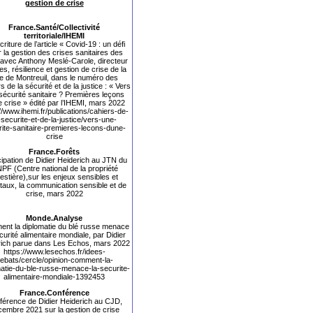
gestion de crise
France.Santé/Collectivité
territoriale/IHEMI
riture de l’article «
Covid-19 : un défi
 la gestion des crises sanitaires des
s avec Anthony Meslé-Carole, directeur
es, résilience et gestion de crise de la
lle de Montreuil, dans le numéro des
s de la sécurité et de la justice : « Vers
sécurité sanitaire ? Premières leçons
e crise » édité par l’IHEMI, mars 2022
//www.ihemi.fr/publications/cahiers-de-
-securite-et-de-la-justice/vers-une-
ite-sanitaire-premieres-lecons-dune-
crise
France.Forêts
cipation de Didier Heiderich au JTN du
PF (
Centre national de la propriété
restière),sur les enjeux sensibles et
taux, la communication sensible et de
crise, mars 2022
Monde.Analyse
nt la diplomatie du blé russe menace
curité alimentaire mondiale, par Didier
rich parue dans Les Echos, mars 2022
https://www.lesechos.fr/idees-
ebats/cercle/opinion-comment-la-
atie-du-ble-russe-menace-la-securite-
alimentaire-mondiale-1392453
France.Conférence
férence de Didier Heiderich au CJD,
embre 2021 sur la gestion de crise