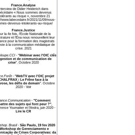
France.Analyse
nterview de Didier Heiderich dans
Abécédaire « Nous sommes devenus
tolérants au risque », novembre 21
://www.labecedaire.fr/2021/11/09/nous-
mes-devenus-intolerants-au-risque/
France.Justice
ur la 4e fois, l’Ecole Nationale de la
trature et l’Ena nous renouvellent leur
ance pour la formation des magistrats
ste à la communication médiatique de
crise. 2021
loupe.CCI
- "
Webinar avec l'OIC clés
 gestion et de communication de
crise
". Octobre 2020
ce.Forêt
- "
WebTV avec l'OIC projet
CHALFRAX : Le Frêne face à la
rose, les défis de demain
". Octobre
2020 -
Voir
ance.Communication
-
"Comment
attre des sujets qui font peur ?"
,
rence Youmatter et l'Andra, juin 2020 -
Lire le CR
hop. Brasil
-
São Paulo, 19 fev 2020
Workshop de Gerenciamento e
icação de Crises Corporativas: da