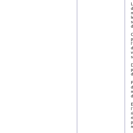
L
d
m
l
s
d
C
p
l
d
v
s
D
p
d
P
d
m
d
E
l
r
r
p
r