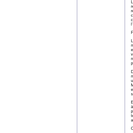
L
r
r
c
c
l
F
L
m
e
v
n
p
D
m
u
M
e
s
E
à
p
t
a
O