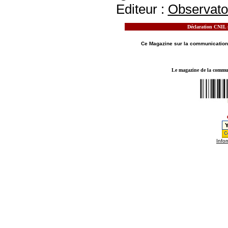
Editeur :
Observatoi
Déclaration CNIL n
MOTS CLES - LE MAGAZINE DE LA
COMMUN
Ce Magazine sur la
communication
Le magazine de la communi
Infor