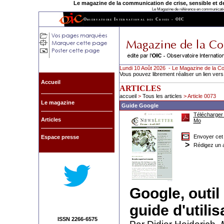
Le magazine de la communication de crise, sensible et de l
Le Magazine de référence en communication
Observatoire International des Crises - OIC
Lundi 10 Août 2026 - Le Magazine de la Co
Vous pouvez librement réaliser un lien vers
Accueil
ARTICLES
accueil
>
Tous les articles
> Article 0073
Le magazine
Guide Google
Télécharger 
Articles
Mo
Envoyer cet 
Espace presse
>
Rédigez un a
Google, outil 
guide d'utili
ISSN 2266-6575