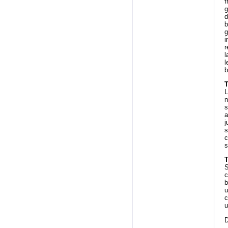
f
g
d
b
g
i
r
l
l
b
T
L
n
s
a
j
s
c
s
T
S
c
b
u
c
u
D