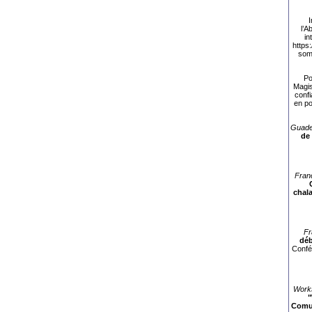
I
l’
in
https
som
Po
Magis
confi
en po
Guade
de
Fran
chala
Fr
déb
Confé
Works
"
Comun