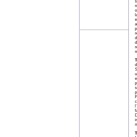
s
n
o
l
e
a
p
r
d
d
r
m
T
d
S
u
e
p
s
p
P
c
l
f
D
i
m
T