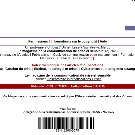
Permissions
|
Informations sur le copyright
|
Aide
Un problème ? Un bug ? Un lien brisé ?
Signalez-le
. Merci.
Le magazine de la communication de crise et sensible
(c) 2026
e magazine
|
Articles
|
Publications
|
Outils de communication et de management
|
Formatio
Mémoires
|
Contacts
|
Press room
|
|
Index thématique des articles et publications
se
|
Gestion de crise
|
Société, sociologie et crises
|
Cybercrises et Intelligence straté
Le magazine de la communication de crise et sensible
Editeur :
Observatoire International des Crises
Déclaration CNIL n° 730674 - Indicatif éditeur 2-916429
MOTS CLES - LE MAGAZINE DE LA
COMMUNICATION DE CRISE
ET SENSIBLE TRAITE DES SUJETS SUIVANTS :
Ce Magazine sur la
communication
est édité
par l'
Observatoire International des Crises
Vous êtes sur
Le magazine de la communication de crise et sensible - ISSN 2266-6575