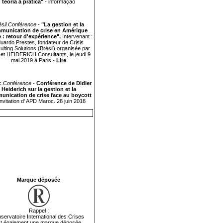
teoria à prática"
-
informação
ésil.Conférence
-
"La gestion et la
munication de crise en Amérique
e : retour d'expérience",
Intervenant :
uardo Prestes, fondateur de Crisis
lting Solutions (Brésil) organisée par
 et HEIDERICH Consultants, le jeudi 9
mai 2019 à Paris -
Lire
.Conférence
-
Conférence de Didier
Heiderich sur la gestion et la
nication de crise face au boycott
'invitation d' APD Maroc. 28 juin 2018
Marque déposée
Rappel :
servatoire International des Crises
t également une marque déposée.