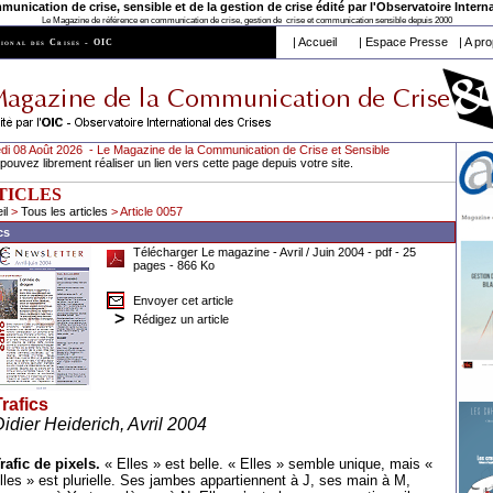
nication de crise, sensible et de la gestion de crise édité par l'
Observatoire Interna
Le Magazine de référence en communication de crise, gestion de crise et communication sensible depuis 2000
|
Accueil
|
Espace Presse
|
A pro
ional des Crises - OIC
i 08 Août 2026 - Le Magazine de la Communication de Crise et Sensible
pouvez librement réaliser un lien vers cette page depuis votre site.
TICLES
il
>
Tous les articles
> Article 0057
cs
Télécharger Le magazine - Avril / Juin 2004
- pdf - 25
pages - 866 Ko
Envoyer cet article
>
Rédigez un article
rafics
idier Heiderich, Avril 2004
rafic de pixels.
« Elles » est belle. « Elles » semble unique, mais «
lles » est plurielle. Ses jambes appartiennent à J, ses main à M,