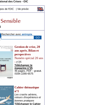
tional des Crises
-
OIC
pos de l'OIC
|
Vie privée
Rechercher avec
a
ntropia
Gestion de crise, 20
ans après. Bilan et
perspectives
Numéro spécial 20 ans
-
n°25
Téléchargez le
magazine n°25
46 pages, PDF - gratuit.
ISSN 2266-6575
Cahier thématique
n°1
Les crashs aériens,
retours d’expérience et
bonnes pratiques
Télécharger le Cahier