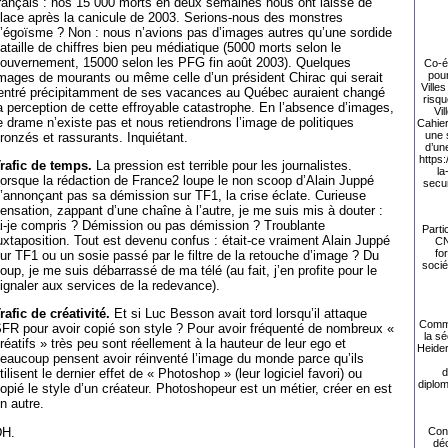
rançais : nos 15 000 morts en deux semaines nous ont laissé de
lace après la canicule de 2003. Serions-nous des monstres
’égoïsme ? Non : nous n’avions pas d’images autres qu’une sordide
ataille de chiffres bien peu médiatique (5000 morts selon le
ouvernement, 15000 selon les PFG fin août 2003). Quelques
Co-éc
pour
mages de mourants ou même celle d’un président Chirac qui serait
Ville
entré précipitamment de ses vacances au Québec auraient changé
risqu
a perception de cette effroyable catastrophe. En l’absence d’images,
Vi
e drame n’existe pas et nous retiendrons l’image de politiques
Cahier
une 
ronzés et rassurants. Inquiétant.
d’un
https:
rafic de temps.
La pression est terrible pour les journalistes.
la
orsque la rédaction de France2 loupe le non scoop d’Alain Juppé
secur
’annonçant pas sa démission sur TF1, la crise éclate. Curieuse
ensation, zappant d’une chaîne à l’autre, je me suis mis à douter :
i-je compris ? Démission ou pas démission ? Troublante
Parti
uxtaposition. Tout est devenu confus : était-ce vraiment Alain Juppé
CN
fo
ur TF1 ou un sosie passé par le filtre de la retouche d’image ? Du
socié
oup, je me suis débarrassé de ma télé (au fait, j’en profite pour le
ignaler aux services de la redevance).
rafic de créativité.
Et si Luc Besson avait tord lorsqu’il attaque
Comme
FR pour avoir copié son style ? Pour avoir fréquenté de nombreux «
la sé
réatifs » très peu sont réellement à la hauteur de leur ego et
Heide
eaucoup pensent avoir réinventé l’image du monde parce qu’ils
d
tilisent le dernier effet de « Photoshop » (leur logiciel favori) ou
diplom
opié le style d’un créateur. Photoshopeur est un métier, créer en est
n autre.
Con
H.
déc