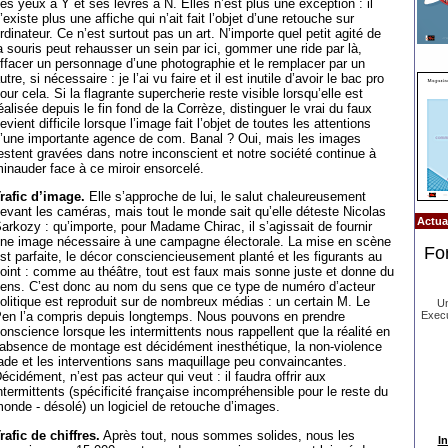
es yeux à Y et ses lèvres à N. Elles n’est plus une exception : il
’existe plus une affiche qui n’ait fait l’objet d’une retouche sur
rdinateur. Ce n’est surtout pas un art. N’importe quel petit agité de
a souris peut rehausser un sein par ici, gommer une ride par là,
ffacer un personnage d’une photographie et le remplacer par un
utre, si nécessaire : je l’ai vu faire et il est inutile d’avoir le bac pro
our cela. Si la flagrante supercherie reste visible lorsqu’elle est
éalisée depuis le fin fond de la Corrèze, distinguer le vrai du faux
evient difficile lorsque l’image fait l’objet de toutes les attentions
’une importante agence de com. Banal ? Oui, mais les images
estent gravées dans notre inconscient et notre société continue à
inauder face à ce miroir ensorcelé.
rafic d’image.
Elle s’approche de lui, le salut chaleureusement
evant les caméras, mais tout le monde sait qu’elle déteste Nicolas
Actual
arkozy : qu’importe, pour Madame Chirac, il s’agissait de fournir
ne image nécessaire à une campagne électorale. La mise en scène
Fo
st parfaite, le décor consciencieusement planté et les figurants au
oint : comme au théâtre, tout est faux mais sonne juste et donne du
ens. C’est donc au nom du sens que ce type de numéro d’acteur
olitique est reproduit sur de nombreux médias : un certain M. Le
Un
Execu
en l’a compris depuis longtemps. Nous pouvons en prendre
onscience lorsque les intermittents nous rappellent que la réalité en
’absence de montage est décidément inesthétique, la non-violence
ade et les interventions sans maquillage peu convaincantes.
écidément, n’est pas acteur qui veut : il faudra offrir aux
ntermittents (spécificité française incompréhensible pour le reste du
onde - désolé) un logiciel de retouche d’images.
rafic de chiffres.
Après tout, nous sommes solides, nous les
In