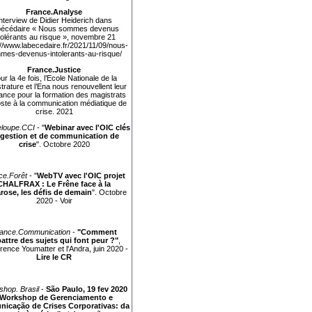
France.Analyse
nterview de Didier Heiderich dans
Abécédaire « Nous sommes devenus
tolérants au risque », novembre 21
://www.labecedaire.fr/2021/11/09/nous-
mes-devenus-intolerants-au-risque/
France.Justice
ur la 4e fois, l’Ecole Nationale de la
trature et l’Ena nous renouvellent leur
ance pour la formation des magistrats
ste à la communication médiatique de
crise. 2021
loupe.CCI
- "
Webinar avec l'OIC clés
 gestion et de communication de
crise
". Octobre 2020
ce.Forêt
- "
WebTV avec l'OIC projet
CHALFRAX : Le Frêne face à la
rose, les défis de demain
". Octobre
2020 -
Voir
ance.Communication
-
"Comment
attre des sujets qui font peur ?"
,
rence Youmatter et l'Andra, juin 2020 -
Lire le CR
hop. Brasil
-
São Paulo, 19 fev 2020
Workshop de Gerenciamento e
icação de Crises Corporativas: da