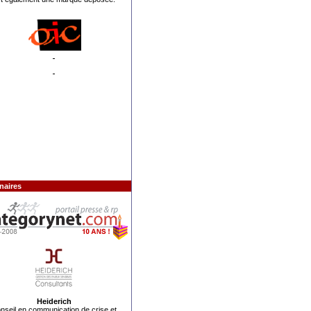
naires
Heiderich
nseil en communication de crise
et