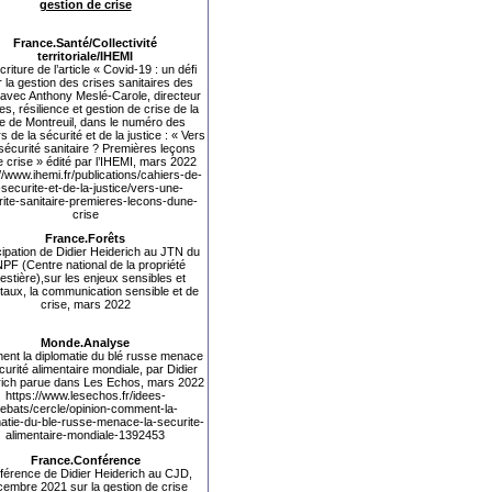
gestion de crise
France.Santé/Collectivité
territoriale/IHEMI
riture de l’article «
Covid-19 : un défi
 la gestion des crises sanitaires des
s avec Anthony Meslé-Carole, directeur
es, résilience et gestion de crise de la
lle de Montreuil, dans le numéro des
s de la sécurité et de la justice : « Vers
sécurité sanitaire ? Premières leçons
e crise » édité par l’IHEMI, mars 2022
//www.ihemi.fr/publications/cahiers-de-
-securite-et-de-la-justice/vers-une-
ite-sanitaire-premieres-lecons-dune-
crise
France.Forêts
cipation de Didier Heiderich au JTN du
PF (
Centre national de la propriété
restière),sur les enjeux sensibles et
taux, la communication sensible et de
crise, mars 2022
Monde.Analyse
nt la diplomatie du blé russe menace
curité alimentaire mondiale, par Didier
rich parue dans Les Echos, mars 2022
https://www.lesechos.fr/idees-
ebats/cercle/opinion-comment-la-
atie-du-ble-russe-menace-la-securite-
alimentaire-mondiale-1392453
France.Conférence
férence de Didier Heiderich au CJD,
embre 2021 sur la gestion de crise