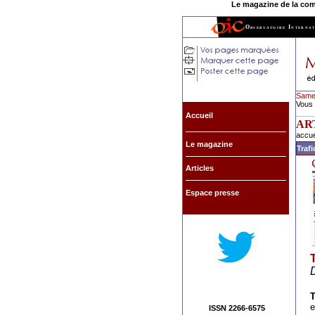
Le magazine de la commu
Observatoire Internat
Samed
Vous 
Accueil
AR
accue
Le magazine
Trafi
Articles
Espace presse
T
D
T
e
ISSN 2266-6575