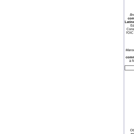
Br
com
Latin
Ed
Consu
l'OIC
Maroc
commu
à l
Ob
es