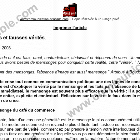
www.communication-sensible.com
- Copie réservée à un usage privé.
Imprimer l'article
et fausses vérités.
s 2003
onde et il est faux, cruel, contradictoire, séduisant et dépourvu de sens. Un m
us avons besoin de mensonges pour conquérir cette réalité, cette "vérité". " 
ont des mensonges, l'absence d'image est aussi mensonge." Attribué à Boud
e crise tout comme en communication politique une des lignes de cond
e est d’expliquer la vérité par le mensonge et les faits par l’absence de f
médiateté, le mensonge est souvent plus efficace que la vérité : il a p
e entier, explicite et contextuel. Réflexions sur le vrai et le faux dans l
 de crise.
ensonge du café du commerce
ante, faire d’un cas une généralité est le mensonge le plus communément utilis
. Le mettre en scène est en revanche plus difficile tant l’astuce est reconnai
sur une part de vérité, commencez par prendre à témoin votre interlocuteur di
 puis tirez en une généralité sur laquelle vous pourrez démontrer le bien fondé
 un art, nous connaissons quelques maîtres en la matière. Naturellement ce