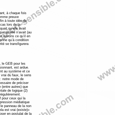
ant, à chaque fois
 comme preuve
fin à toute idée de
cas lors de la
uait qu’elle avait
ue qu’elle n’avait (au
us savons ce qu’il en
ionne qu’à condition
ité se transfigurera
, le GEB pour les
sionnant, est ardue.
ent au système et ce
 vrai du faux, le sens
 : notre mode de
cessaire de préciser
 (entre autres) que
ntale de logique (2)
 régulièrement.
f pour ceux qui la
 pression médiatique
 le panneau de la non
la est vrai (existe)»
oser en postulat de la