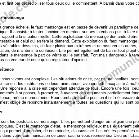
e et finit par décrédibiliser tous ceux qui le commettent. A bannir dans votre
aux mensonge
 grande échelle, le faux mensonge est en passe de devenir un paradigme de
itique. Il consiste à tester l’opinion en mentant sur ses intentions puis à faire 
 rapport à la situation réelle. Cette exploitation du mensonge demande d’être 
ntestable et celui qui en fera le démenti. Cette exploitation du faux mensonge
 véritables desseins, de faire plaisir aux extrêmes et de rassurer les autres, 
tion, de maintenir la confusion. Elle permet également de bannir tout projet 
ans le mensonge la part de vérité qui le satisfait. Fort mais dangereux à term
s un vecteur de crise qu’un régulateur d’opinion.
pétence
nous vivons est complexe. Les situations de crise, par nature insolites, sont
e ce soit les institutions ou leurs animateurs, avouer cette incapacité à maîtr
 Une réponse à la crise est cependant attendue de tous. Encore une fois, ceu
t amenés à supposer, à promettre, à avancer des arguments partiellement fond
étence, même momentanée. Pour combattre cette position il est nécessaire de
 n’est obligé de répondre instantanément à toutes les questions qui lui sont p
es
sont les postulats du mensonge. Elles permettent d’ériger en religion une prop
ogiques. C’est le mensonge d’état, le mensonge religieux mais également cel
 qui permet d’ordonner, de contraindre, d’assassiner. Les vérités premières s
as dans votre communication de crise, sauf si vous représentez Dieu ou l’Eta