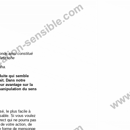
onde ainsi constitué
Nietzsche
dha.
uite qui semble
ait. Dans notre
our avantage sur la
a manipulation du sens
é, le plus facile à
ssable. Si vous voulez
rect qui ne pourra pas
 de votre action, de
tte forme de mensonge