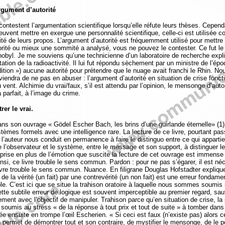
gument d’autorité
contestent l’argumentation scientifique lorsqu’elle réfute leurs thèses. Cepend
euvent mettre en exergue une personnalité scientifique, celle-ci est utilisée
cité de leurs propos. L’argument d’autorité est fréquemment utilisé pour mettre 
orité ou mieux une sommité a analysé, vous ne pouvez le contester. Ce fut le 
obyl. Je me souviens qu’une technicienne d’un laboratoire de recherche expliq
ion de la radioactivité. Il lui fut répondu sèchement par un ministre de l’époq
ition ») aucune autorité pour prétendre que le nuage avait franchi le Rhin. No
nviendra de ne pas en abuser : l’argument d’autorité en situation de crise fonct
 vent. Alchimie du vrai/faux, s’il est attendu par l’opinion, le mensonge d’autor
a parfait, à l’image du crime.
er le vrai.
ns son ouvrage « Gödel Escher Bach, les brins d’une guirlande éternelle» (1)
stèmes formels avec une intelligence rare. La lecture de ce livre, pourtant pas
l’auteur nous conduit en permanence à faire le distinguo entre ce qui apparti
e l’observateur et le système, entre le message et son support, à distinguer le
rprise en plus de l’émotion que suscite la lecture de cet ouvrage est immense
nsi, ce livre trouble le sens commun. Pardon : pour ne pas s’égarer, il est né
livre trouble le sens commun. Nuance. En filigrane Douglas Hofstadter explique
 de la vérité (un fait) par une contrevérité (un non fait) est une erreur fondame
ble. C’est ici que se situe la trahison oratoire à laquelle nous sommes soumis
tte subtile erreur de logique est souvent imperceptible au premier regard, sau
ment avec l’objectif de manipuler. Trahison parce qu’en situation de crise, la
soumis au stress « de la réponse à tout prix et tout de suite » à tomber dans
tée ensuite en trompe l’œil Escherien. « Si ceci est faux (n’existe pas) alors ce
n permet de démontrer tout et son contraire, de mystifier le mensonge, de le p