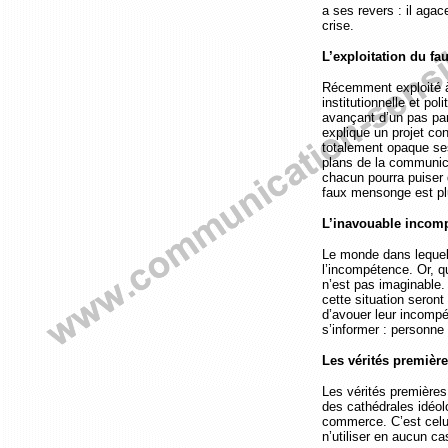
a ses revers : il agac
crise.
L’exploitation du f
Récemment exploité à
institutionnelle et pol
avançant d’un pas par
explique un projet co
totalement opaque ses
plans de la communica
chacun pourra puiser d
faux mensonge est plu
L’inavouable incom
Le monde dans lequel 
l’incompétence. Or, qu
n’est pas imaginable.
cette situation seron
d’avouer leur incomp
s’informer : personne
Les vérités premièr
Les vérités premières 
des cathédrales idéol
commerce. C’est celui
n’utiliser en aucun c