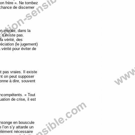
ton frère ». Ne tombez
 chance de discerner
ion morale, dans la
t n’existe pas.
la vérité, des
éciation (le jugement)
 vérité pour éviter de
 pas vraies. Il existe
ont on peut supposer
bonne à dire, souvent
incompétents. « Tout
ation de crise, il est
.
 mensonge en bouscule
 l’on s’y attarde un
 élément nécessaire