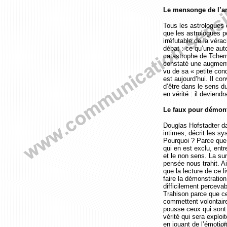
Le mensonge de l’ar
Tous les astrologues 
que les astrologues p
irréfutable de la véra
débat : ce qu’une aut
catastrophe de Tchern
constaté une augmentat
vu de sa « petite cond
est aujourd’hui. Il co
d’être dans le sens du
en vérité : il deviendr
Le faux pour démontr
Douglas Hofstadter da
intimes, décrit les sy
Pourquoi ? Parce que 
qui en est exclu, entr
et le non sens. La su
pensée nous trahit. Ai
que la lecture de ce 
faire la démonstration
difficilement perceva
Trahison parce que ce
commettent volontaire
pousse ceux qui sont 
vérité qui sera exploi
en jouant de l’émotio