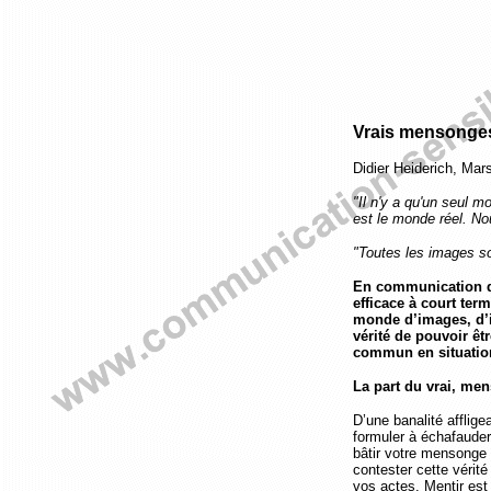
Vrais mensonges 
Didier Heiderich, Mar
"Il n'y a qu'un seul m
est le monde réel. No
"Toutes les images s
En communication d
efficace à court term
monde d’images, d’im
vérité de pouvoir êtr
commun en situation
La part du vrai, m
D’une banalité afflige
formuler à échafauder
bâtir votre mensonge 
contester cette vérité
vos actes. Mentir est