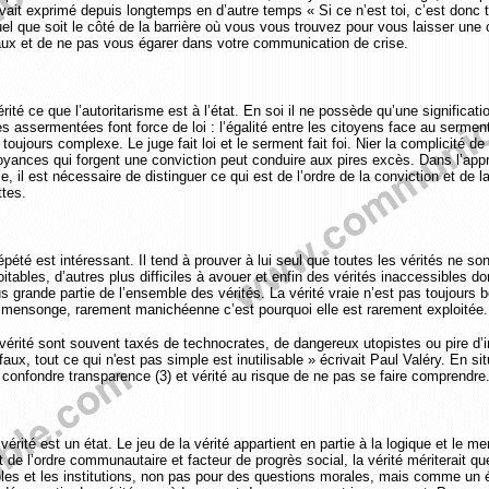
’avait exprimé depuis longtemps en d’autre temps « Si ce n’est toi, c’est donc 
el que soit le côté de la barrière où vous vous trouvez pour vous laisser une
 faux et de ne pas vous égarer dans votre communication de crise.
rité ce que l’autoritarisme est à l’état. En soi il ne possède qu’une significat
s assermentées font force de loi : l’égalité entre les citoyens face au sermen
 toujours complexe. Le juge fait loi et le serment fait foi. Nier la complicité de 
yances qui forgent une conviction peut conduire aux pires excès. Dans l’appr
e, il est nécessaire de distinguer ce qui est de l’ordre de la conviction et de la
ttes.
été est intéressant. Il tend à prouver à lui seul que toutes les vérités ne sont
itables, d’autres plus difficiles à avouer et enfin des vérités inaccessibles d
us grande partie de l’ensemble des vérités. La vérité vraie n’est pas toujours 
 mensonge, rarement manichéenne c’est pourquoi elle est rarement exploitée.
vérité sont souvent taxés de technocrates, de dangereux utopistes ou pire d’
aux, tout ce qui n'est pas simple est inutilisable » écrivait Paul Valéry. En situ
confondre transparence (3) et vérité au risque de ne pas se faire comprendre
 vérité est un état. Le jeu de la vérité appartient en partie à la logique et le
de l’ordre communautaire et facteur de progrès social, la vérité mériterait que
les et les institutions, non pas pour des questions morales, mais comme un