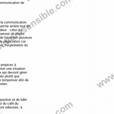
 communication de
 la communication
marche arrière tout en
deux : celui qui
 permet de rendre
de fusionner plusieurs
de négociation car
e, l’exploitation du
 propices à
iser une situation
x qui devront gérer
és plutôt que
 temporiser afin de
osées.
osition et de bâtir
ui du café du
ont odieuses, à
t…