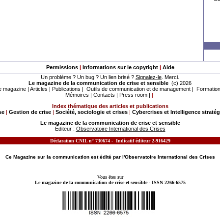
Permissions
|
Informations sur le copyright
|
Aide
Un problème ? Un bug ? Un lien brisé ?
Signalez-le
. Merci.
Le magazine de la communication de crise et sensible
(c) 2026
e magazine
|
Articles
|
Publications
|
Outils de communication et de management
|
Formatio
Mémoires
|
Contacts
|
Press room
|
|
Index thématique des articles et publications
se
|
Gestion de crise
|
Société, sociologie et crises
|
Cybercrises et Intelligence straté
Le magazine de la communication de crise et sensible
Editeur :
Observatoire International des Crises
Déclaration CNIL n° 730674 - Indicatif éditeur 2-916429
MOTS CLES - LE MAGAZINE DE LA
COMMUNICATION DE CRISE
ET SENSIBLE TRAITE DES SUJETS SUIVANTS :
Ce Magazine sur la
communication
est édité
par l'
Observatoire International des Crises
Vous êtes sur
Le magazine de la communication de crise et sensible - ISSN 2266-6575