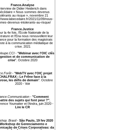
France.Analyse
nterview de Didier Heiderich dans
Abécédaire « Nous sommes devenus
tolérants au risque », novembre 21
://www.labecedaire.fr/2021/11/09/nous-
mes-devenus-intolerants-au-risque/
France.Justice
ur la 4e fois, l’Ecole Nationale de la
trature et l’Ena nous renouvellent leur
ance pour la formation des magistrats
ste à la communication médiatique de
crise. 2021
loupe.CCI
- "
Webinar avec l'OIC clés
 gestion et de communication de
crise
". Octobre 2020
ce.Forêt
- "
WebTV avec l'OIC projet
CHALFRAX : Le Frêne face à la
rose, les défis de demain
". Octobre
2020 -
Voir
ance.Communication
-
"Comment
attre des sujets qui font peur ?"
,
rence Youmatter et l'Andra, juin 2020 -
Lire le CR
hop. Brasil
-
São Paulo, 19 fev 2020
Workshop de Gerenciamento e
icação de Crises Corporativas: da