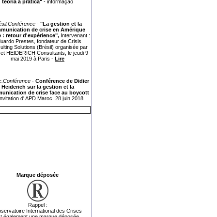
teoria à prática"
-
informação
ésil.Conférence
-
"La gestion et la
munication de crise en Amérique
e : retour d'expérience",
Intervenant :
uardo Prestes, fondateur de Crisis
lting Solutions (Brésil) organisée par
 et HEIDERICH Consultants, le jeudi 9
mai 2019 à Paris -
Lire
.Conférence
-
Conférence de Didier
Heiderich sur la gestion et la
nication de crise face au boycott
'invitation d' APD Maroc. 28 juin 2018
Marque déposée
Rappel :
servatoire International des Crises
t également une marque déposée.