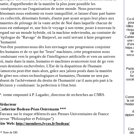
partie, d'appréhender de la manière la plus juste possible les
conséquences sur l'organisation de notre monde. Nous pouvons
désormais nous endormir en toute tranquillité, et laisser d'une part barrer
ces collectifs, désormais formés, d'autre part ayant acquis leur place aux
Co-éc
pour
manettes de pilotage de la vaste arche de Noé dans laquelle chacun de
Ville
nous est embarqué et, une fois le voyage à son terme, poser à nouveau le
risqu
regard sur un monde hybride, où la machine redeviendra, au contraire de
Vi
Cahier
l'épilogue du "Ravage" de Barjavel, un outil servant à faire progresser
une 
l'humanité.
d’un
Peut-être pourrons-nous dès lors envisager une progression conjointe
https:
la
des humains et de ce qui fut "leurs" machines, cette progression nous
secur
conduisant vers le progrès de l'intelligence artificielle et vers un univers
où, main dans la main, humains et machines avanceront tout de go vers
leurs destinées enchevêtrées. L'Ere de la disparition de l'humain
Parti
s'amorcera peut-être mais alors, grâce aux jalons posés dans la manière
CN
de gérer nos crises technologiques et humaines, l'homme ne sera pas
fo
socié
absent de l'achèvement du destin de l'humanité car il aura pris part à la
décision y conduisant: la perfection à l'état brut.
*: terme emprunté à P. Lagadec, directeur de recherches au CNRS.
Comme
la sé
Rédacteur
Heide
Catherine Bodeau-Péan Ostermann ***
d
Travaux sur le risque référencés aux Presses Universitaires de France
diplom
(revue "Philosophie et Politique")
Site Web:
http://membres.lycos.fr/bodeau/
Con
déc
** Note de DH