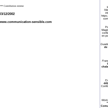
*** Contribution externe
I
l’
in
03/12/2002
https
som
www.communication-sensible.com
Po
Magis
confi
en po
Guade
de
Fran
chala
Fr
déb
Confé
Works
"
Comun