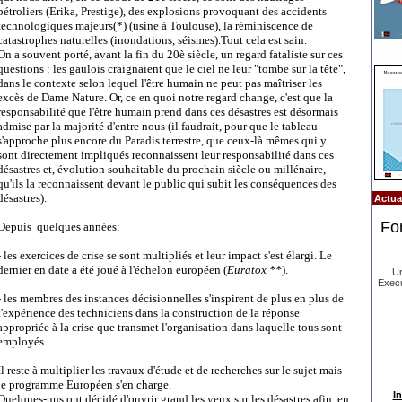
pétroliers (Erika, Prestige), des explosions provoquant des accidents
technologiques majeurs(*) (usine à Toulouse), la réminiscence de
catastrophes naturelles (inondations, séismes).Tout cela est sain.
On a souvent porté, avant la fin du 20è siècle, un regard fataliste sur ces
questions : les gaulois craignaient que le ciel ne leur "tombe sur la tête",
dans le contexte selon lequel l'être humain ne peut pas maîtriser les
excès de Dame Nature. Or, ce en quoi notre regard change, c'est que la
responsabilité que l'être humain prend dans ces désastres est désormais
admise par la majorité d'entre nous (il faudrait, pour que le tableau
s'approche plus encore du Paradis terrestre, que ceux-là mêmes qui y
sont directement impliqués reconnaissent leur responsabilité dans ces
désastres et, évolution souhaitable du prochain siècle ou millénaire,
qu'ils la reconnaissent devant le public qui subit les conséquences des
désastres).
Actual
Fo
Depuis quelques années:
- les exercices de crise se sont multipliés et leur impact s'est élargi. Le
dernier en date a été joué à l'échelon européen (
Euratox **
).
Un
Execu
- les membres des instances décisionnelles s'inspirent de plus en plus de
l'expérience des techniciens dans la construction de la réponse
appropriée à la crise que transmet l'organisation dans laquelle tous sont
employés.
Il reste à multiplier les travaux d'étude et de recherches sur le sujet mais
le programme Européen s'en charge.
In
Quelques-uns ont décidé d'ouvrir grand les yeux sur les désastres afin, en