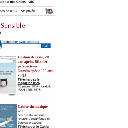
tional des Crises
-
OIC
pos de l'OIC
|
Vie privée
Rechercher avec
a
ntropia
Gestion de crise, 20
ans après. Bilan et
perspectives
Numéro spécial 20 ans
-
n°25
Téléchargez le
magazine n°25
46 pages, PDF - gratuit.
ISSN 2266-6575
Cahier thématique
n°1
Les crashs aériens,
retours d’expérience et
bonnes pratiques
Télécharger le Cahier