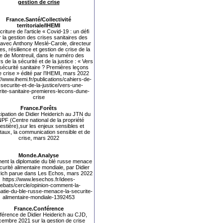
gestion de crise
France.Santé/Collectivité
territoriale/IHEMI
riture de l’article «
Covid-19 : un défi
 la gestion des crises sanitaires des
s avec Anthony Meslé-Carole, directeur
es, résilience et gestion de crise de la
lle de Montreuil, dans le numéro des
s de la sécurité et de la justice : « Vers
sécurité sanitaire ? Premières leçons
e crise » édité par l’IHEMI, mars 2022
//www.ihemi.fr/publications/cahiers-de-
-securite-et-de-la-justice/vers-une-
ite-sanitaire-premieres-lecons-dune-
crise
France.Forêts
cipation de Didier Heiderich au JTN du
PF (
Centre national de la propriété
restière),sur les enjeux sensibles et
taux, la communication sensible et de
crise, mars 2022
Monde.Analyse
nt la diplomatie du blé russe menace
curité alimentaire mondiale, par Didier
rich parue dans Les Echos, mars 2022
https://www.lesechos.fr/idees-
ebats/cercle/opinion-comment-la-
atie-du-ble-russe-menace-la-securite-
alimentaire-mondiale-1392453
France.Conférence
férence de Didier Heiderich au CJD,
embre 2021 sur la gestion de crise