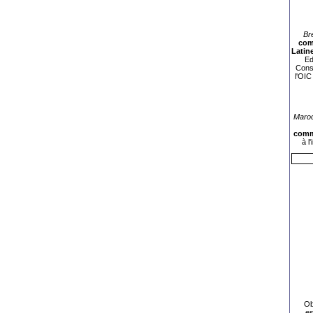
Br
com
Latin
Ed
Consu
l'OIC
Maroc
commu
à l
Ob
es