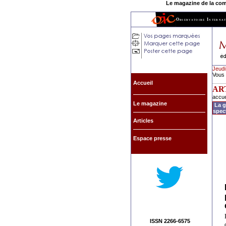
Le magazine de la commu
Observatoire Internat
Jeudi
Vous 
Accueil
AR
accue
Le magazine
La g
spec
Articles
Espace presse
ISSN 2266-6575