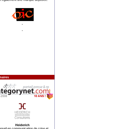
naires
Heiderich
nseil en communication de crise
et