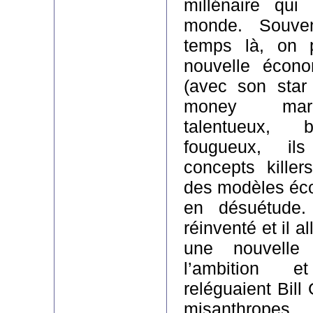
millénaire qui 
monde. Souve
temps là, on p
nouvelle écono
(avec son star
money mark
talentueux, b
fougueux, il
concepts killer
des modèles éc
en désuétude.
réinventé et il a
une nouvelle 
l’ambition 
reléguaient Bill
misanthropes.