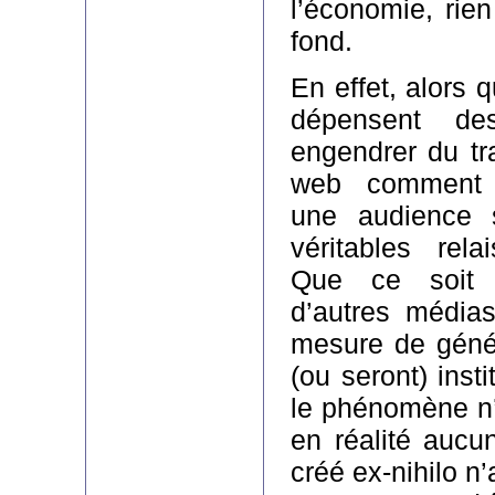
l’économie, rie
fond.
En effet, alors 
dépensent de
engendrer du tra
web comment i
une audience s
véritables rel
Que ce soit 
d’autres médias
mesure de génér
(ou seront) inst
le phénomène n’
en réalité aucun
créé ex-nihilo n