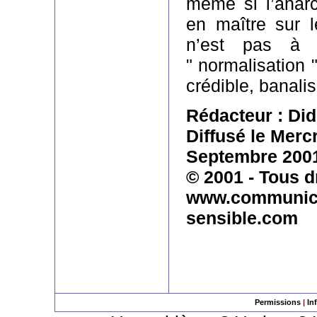
même si l’anar
en maître sur l
n’est pas à 
" normalisation 
crédible, banalis
Rédacteur : Did
Diffusé le Merc
Septembre 200
© 2001 - Tous d
www.communica
sensible.com
Permissions
|
In