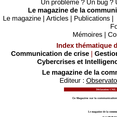
Un problème ? Un bug ? U
Le magazine de la communic
Le magazine
|
Articles
|
Publications
Fo
Mémoires
|
Co
Index thématique de
Communication de crise
|
Gestio
Cybercrises et Intelligen
Le magazine de la comm
Editeur :
Observatoi
Déclaration CNIL n
MOTS CLES - LE MAGAZINE DE LA
COMMUN
Ce Magazine sur la
communication
Le magazine de la communi