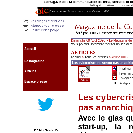
Le magazine de la communication de crise, sensible et de l
Le Magazine de référence en communication
Observatoire International des Crises - OIC
Dimanche 09 Août 2026 - Le Magazine de l
Vous pouvez librement réaliser un lien vers
Accueil
ARTICLES
accueil
>
Tous les articles
> Article 0012
Le magazine
Les cybercrises ne seront pas anarchi
Imprimer
Articles
Télécharg
Envoyer ce
Espace presse
>
Rédigez u
Les
cybercri
pas anarchi
Avec le glas q
start-up, la 
ISSN 2266-6575