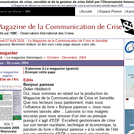
nication de crise, sensible et de la gestion de crise édité par l'
Observatoire Interna
Le Magazine de référence en communication de crise, gestion de crise et communication sensible depuis 2000
|
Accueil
|
Espace Presse
|
A pro
ional des Crises - OIC
edi 07 Août 2026 - Le Magazine de la Communication de Crise et Sensible
pouvez librement réaliser un lien vers cette page depuis votre site.
magazine
il
>
Le magazine (historique)
> Octobre - Décembre 2004
re - Décembre 2004
|
S'abonner à Le magazine (gratuit)
Le magazine
|
Envoyer cette page
papier :
'Etat de l'Art.
Edito
Bonjour paresse
Didier Heiderich
Oui, nous sommes en retard sur la production du
Magazine de la Communication de Crise et Sensible.
Que nos lecteurs nous pardonnent, mais sous
l’influence du livre « Bonjour paresse », nous nous
sommes laissés aller… Laissons ici nos maigres
excuses pour nous amuser d’un rien ou presque
puisqu’il s’agit d’EDF. Excellent gestionnaire de crise
VOL 7
sur son terrain nucléaire, technique et économique, la
ctobre 2004
parution du livre « Bonjour paresse » à la veille de l’été
Retrouvez
par une employée d’EDF a provoqué une réaction