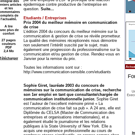
'intégral des
épidermique contre productive de l’entreprise en
rniers articles
et les
question.
Suite...
ommentaires
complets de
Etudiants / Entreprises
l'actualité.
Prix 2004 du meilleur mémoire en communication
A lire
de crise
avec plus de
L’édition 2004 du concours du meilleur mémoire sur la
confort
communication & gestion de crise se révèle prometteur.
27 pages
La qualité des mémoires réceptionnés nous démontre
couleurs
non seulement l’intérêt suscité par le sujet, mais
PDF
également une progression du professionnalisme sur la
2,4 Mo
communication et/ou gestion de crise. Rendez-vous en
Télécharger
Janvier pour la remise du prix.
Actual
Toutes les informations sont sur :
http://www.communication-sensible.com/etudiants
Fo
Sophie Giret, lauréate 2003 du concours de
mémoires sur la communication de crise, recherche
Un
son 1er emploi en tant que consultante/chargée de
Execu
communication institutionnelle junior.
Sophie Giret
est l’auteur de l’excellent mémoire primé « La
communication de crise fait sa pub ». A 24 ans, elle est
Diplômée du CELSA (Master de Communication des
entreprises et organisations internationales), et a
également étudié le journalisme et les relations
publiques à la State University of New York. Elle a
acquis une expérience professionnelle au cours de
In