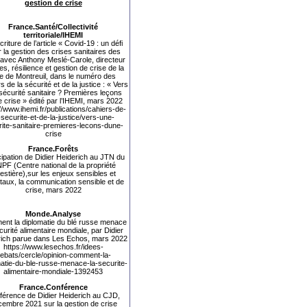
gestion de crise
France.Santé/Collectivité
territoriale/IHEMI
riture de l’article «
Covid-19 : un défi
 la gestion des crises sanitaires des
s avec Anthony Meslé-Carole, directeur
es, résilience et gestion de crise de la
lle de Montreuil, dans le numéro des
s de la sécurité et de la justice : « Vers
sécurité sanitaire ? Premières leçons
e crise » édité par l’IHEMI, mars 2022
//www.ihemi.fr/publications/cahiers-de-
-securite-et-de-la-justice/vers-une-
ite-sanitaire-premieres-lecons-dune-
crise
France.Forêts
cipation de Didier Heiderich au JTN du
PF (
Centre national de la propriété
restière),sur les enjeux sensibles et
taux, la communication sensible et de
crise, mars 2022
Monde.Analyse
nt la diplomatie du blé russe menace
curité alimentaire mondiale, par Didier
rich parue dans Les Echos, mars 2022
https://www.lesechos.fr/idees-
ebats/cercle/opinion-comment-la-
atie-du-ble-russe-menace-la-securite-
alimentaire-mondiale-1392453
France.Conférence
férence de Didier Heiderich au CJD,
embre 2021 sur la gestion de crise