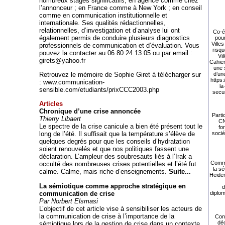
nombreux stages significatifs, en agence comme chez
l’annonceur ; en France comme à New York ; en conseil
comme en communication institutionnelle et
internationale. Ses qualités rédactionnelles,
relationnelles, d’investigation et d’analyse lui ont
Co-éc
également permis de conduire plusieurs diagnostics
pour
Ville
professionnels de communication et d’évaluation. Vous
risqu
pouvez la contacter au 06 80 24 13 05 ou par email :
Vi
girets@yahoo.fr
Cahier
une 
d’un
Retrouvez le mémoire de Sophie Giret à télécharger sur
https:
:
www.communication-
la
sensible.com/etudiants/prixCCC2003.php
secur
Articles
Chronique d’une crise annoncée
Parti
Thierry Libaert
CN
Le spectre de la crise canicule a bien été présent tout le
fo
long de l’été. Il suffisait que la température s’élève de
socié
quelques degrés pour que les conseils d’hydratation
soient renouvelés et que nos politiques fassent une
déclaration. L’ampleur des soubresauts liés à l’Irak a
Comme
occulté des nombreuses crises potentielles et l’été fut
la sé
calme. Calme, mais riche d’enseignements.
Suite...
Heide
La sémiotique comme approche stratégique en
d
communication de crise
diplom
Par Norbert Elsmasi
L’objectif de cet article vise à sensibiliser les acteurs de
la communication de crise à l’importance de la
Con
déc
sémiotique lors de la gestion de crise dans un contexte