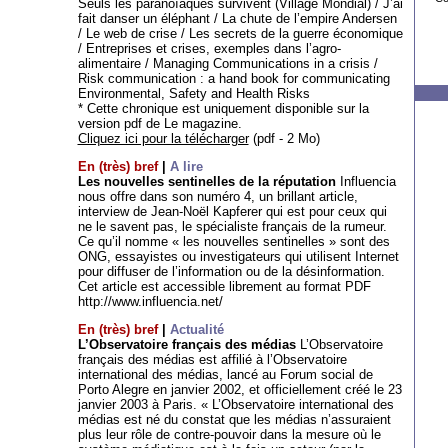
Seuls les paranoïaques survivent (Village Mondial) / J’ai
fait danser un éléphant / La chute de l’empire Andersen
/ Le web de crise / Les secrets de la guerre économique
/ Entreprises et crises, exemples dans l’agro-
alimentaire / Managing Communications in a crisis /
Risk communication : a hand book for communicating
Environmental, Safety and Health Risks
* Cette chronique est uniquement disponible sur la
version pdf de Le magazine.
Cliquez ici pour la télécharger
(pdf - 2 Mo)
En (très) bref
|
A lire
Les nouvelles sentinelles de la réputation
Influencia
nous offre dans son numéro 4, un brillant article,
interview de Jean-Noël Kapferer qui est pour ceux qui
ne le savent pas, le spécialiste français de la rumeur.
Ce qu’il nomme « les nouvelles sentinelles » sont des
ONG, essayistes ou investigateurs qui utilisent Internet
pour diffuser de l’information ou de la désinformation.
Cet article est accessible librement au format PDF
http://www.influencia.net/
En (très) bref
|
Actualité
L’Observatoire français des médias
L’Observatoire
français des médias est affilié à l’Observatoire
international des médias, lancé au Forum social de
Porto Alegre en janvier 2002, et officiellement créé le 23
janvier 2003 à Paris. « L’Observatoire international des
médias est né du constat que les médias n’assuraient
plus leur rôle de contre-pouvoir dans la mesure où le