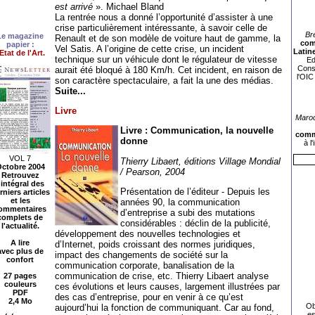
est arrivé
». Michael Bland
La rentrée nous a donné l’opportunité d’assister à une
crise particulièrement intéressante, à savoir celle de
Br
Le magazine
Renault et de son modèle de voiture haut de gamme, la
com
papier :
Vel Satis. A l’origine de cette crise, un incident
Latin
'Etat de l'Art.
technique sur un véhicule dont le régulateur de vitesse
Ed
Consu
aurait été bloqué à 180 Km/h. Cet incident, en raison de
l'OIC
son caractère spectaculaire, a fait la une des médias.
Suite...
Livre
Maroc
Livre : Communication, la nouvelle
commu
donne
à l
VOL 7
Thierry Libaert, éditions Village Mondial
ctobre 2004
/ Pearson, 2004
Retrouvez
'intégral des
Présentation de l’éditeur - Depuis les
rniers articles
et les
années 90, la communication
ommentaires
d’entreprise a subi des mutations
complets de
considérables : déclin de la publicité,
l'actualité.
développement des nouvelles technologies et
A lire
d’Internet, poids croissant des normes juridiques,
avec plus de
impact des changements de société sur la
confort
communication corporate, banalisation de la
communication de crise, etc. Thierry Libaert analyse
27 pages
couleurs
ces évolutions et leurs causes, largement illustrées par
PDF
des cas d’entreprise, pour en venir à ce qu’est
2,4 Mo
Ob
aujourd’hui la fonction de communiquant. Car au fond,
es