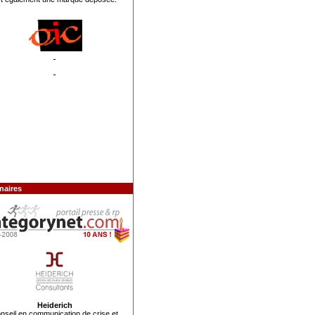
naires
Heiderich
nseil en communication de crise
et