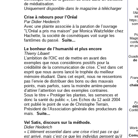
de médiatisation.
Uniquement disponible dans le magazine à télécharger
I
l’
in
Crise à rebours pour l’Oréal
https
Par Didier Heiderich
som
Avec une plainte associée à la parution de l’ouvrage
"L'Oréal a pris ma maison" par Monica Waitzfelder chez
Po
Hachette, la société de cosmétiques voit surgir les
Magis
fantômes du passé.
Suite...
confi
en po
Le bonheur de l’humanité et plus encore
Thierry Libaert
Guade
L’ambition de l'OIC est de mettre en avant des
de
exemples que nous considérons positifs pour la
crédibilité de la communication de crise. C’est dans cet
esprit que nous avons lancé le trophée du meilleur
mémoire étudiant. Dans cet esprit, nous ne ressentons
Fran
pas l’envie de distribuer des bons ou des mauvais
chala
points, mais parfois, sans la moindre arrière-pensée
d’attirer l’attention sur des exemples contraires.
Sous le titre « Protéger les plantes, les semences et
donc la santé du public », Les Echos du 12 août 2004
Fr
ont publié le point de vue de Christophe Terrain,
déb
Président de l’Association générale des producteurs de
Confé
maïs.
Suite...
Vel Satis, discours sur la méthode.
Didier Heiderich
Works
«
L’élément essentiel dans une crise n’est pas ce qui
"
Comun
est arrivé, mais c’est ce que les individus pensent qu’il