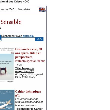
tional des Crises
-
OIC
pos de l'OIC
|
Vie privée
Rechercher avec
a
ntropia
Gestion de crise, 20
ans après. Bilan et
perspectives
Numéro spécial 20 ans
-
n°25
Téléchargez le
magazine n°25
46 pages, PDF - gratuit.
ISSN 2266-6575
Cahier thématique
n°1
Les crashs aériens,
retours d’expérience et
bonnes pratiques
Télécharger le Cahier