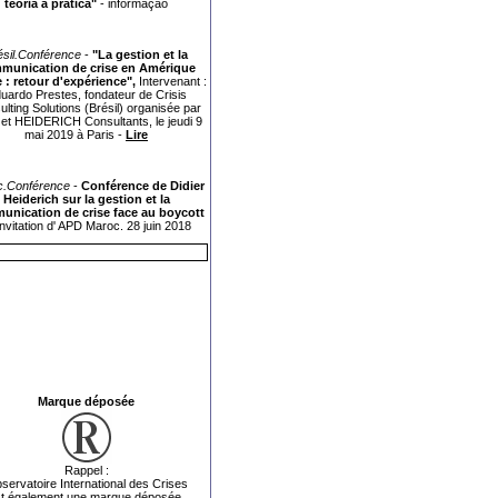
teoria à prática"
-
informação
ésil.Conférence
-
"La gestion et la
munication de crise en Amérique
e : retour d'expérience",
Intervenant :
uardo Prestes, fondateur de Crisis
lting Solutions (Brésil) organisée par
 et HEIDERICH Consultants, le jeudi 9
mai 2019 à Paris -
Lire
.Conférence
-
Conférence de Didier
Heiderich sur la gestion et la
nication de crise face au boycott
'invitation d' APD Maroc. 28 juin 2018
Marque déposée
Rappel :
servatoire International des Crises
t également une marque déposée.