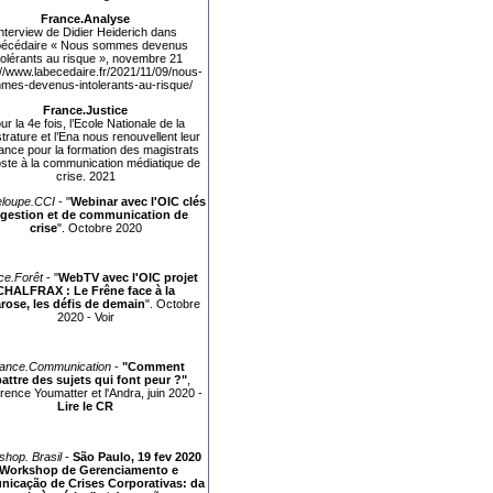
France.Analyse
nterview de Didier Heiderich dans
Abécédaire « Nous sommes devenus
tolérants au risque », novembre 21
://www.labecedaire.fr/2021/11/09/nous-
mes-devenus-intolerants-au-risque/
France.Justice
ur la 4e fois, l’Ecole Nationale de la
trature et l’Ena nous renouvellent leur
ance pour la formation des magistrats
ste à la communication médiatique de
crise. 2021
loupe.CCI
- "
Webinar avec l'OIC clés
 gestion et de communication de
crise
". Octobre 2020
ce.Forêt
- "
WebTV avec l'OIC projet
CHALFRAX : Le Frêne face à la
rose, les défis de demain
". Octobre
2020 -
Voir
ance.Communication
-
"Comment
attre des sujets qui font peur ?"
,
rence Youmatter et l'Andra, juin 2020 -
Lire le CR
hop. Brasil
-
São Paulo, 19 fev 2020
Workshop de Gerenciamento e
icação de Crises Corporativas: da