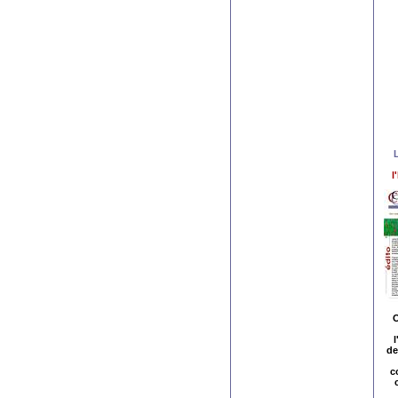
l
O
l
de
c