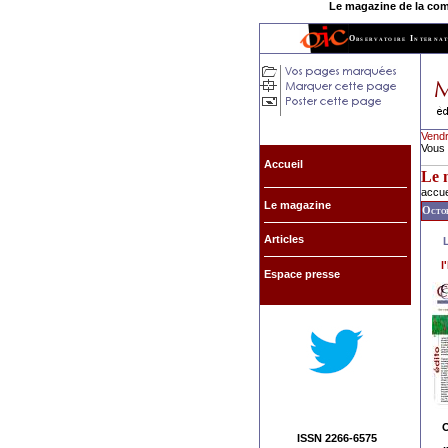
Le magazine de la commu
Observatoire Internat
Vendr
Vous 
Accueil
Le 
accue
Le magazine
Octob
Articles
l
Espace presse
O
ISSN 2266-6575