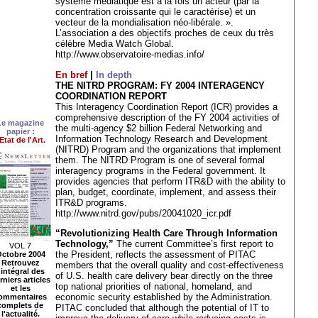
système médiatique est à la fois un acteur (par la
concentration croissante qui le caractérise) et un
vecteur de la mondialisation néo-libérale. ».
L’association a des objectifs proches de ceux du très
célèbre Media Watch Global.
http://www.observatoire-medias.info/
En bref
|
In depth
THE NITRD PROGRAM: FY 2004 INTERAGENCY
COORDINATION REPORT
This Interagency Coordination Report (ICR) provides a
comprehensive description of the FY 2004 activities of
Le magazine
the multi-agency $2 billion Federal Networking and
papier :
Information Technology Research and Development
'Etat de l'Art.
(NITRD) Program and the organizations that implement
them. The NITRD Program is one of several formal
interagency programs in the Federal government. It
provides agencies that perform ITR&D with the ability to
plan, budget, coordinate, implement, and assess their
ITR&D programs.
http://www.nitrd.gov/pubs/20041020_icr.pdf
“Revolutionizing Health Care Through Information
Technology,”
The current Committee’s first report to
VOL 7
the President, reflects the assessment of PITAC
ctobre 2004
Retrouvez
members that the overall quality and cost-effectiveness
'intégral des
of U.S. health care delivery bear directly on the three
rniers articles
top national priorities of national, homeland, and
et les
economic security established by the Administration.
ommentaires
complets de
PITAC concluded that although the potential of IT to
l'actualité.