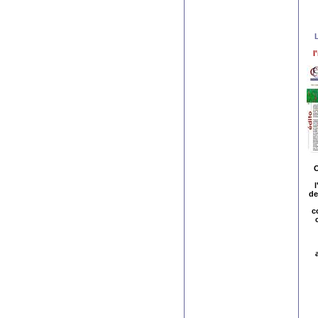
l
O
l
de
c