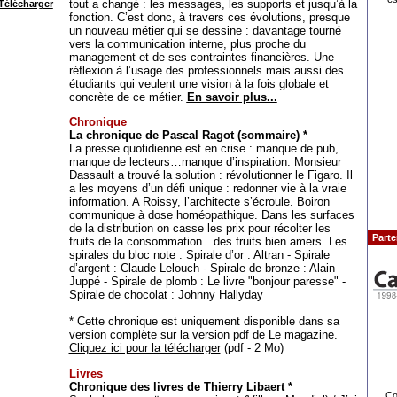
tout a changé : les messages, les supports et jusqu’à la
Télécharger
fonction. C’est donc, à travers ces évolutions, presque
un nouveau métier qui se dessine : davantage tourné
vers la communication interne, plus proche du
management et de ses contraintes financières. Une
réflexion à l’usage des professionnels mais aussi des
étudiants qui veulent une vision à la fois globale et
concrète de ce métier.
En savoir plus...
Chronique
La chronique de Pascal Ragot (sommaire) *
La presse quotidienne est en crise : manque de pub,
manque de lecteurs…manque d’inspiration. Monsieur
Dassault a trouvé la solution : révolutionner le Figaro. Il
a les moyens d’un défi unique : redonner vie à la vraie
information. A Roissy, l’architecte s’écroule. Boiron
communique à dose homéopathique. Dans les surfaces
de la distribution on casse les prix pour récolter les
Parte
fruits de la consommation…des fruits bien amers. Les
spirales du bloc note : Spirale d’or : Altran - Spirale
d’argent : Claude Lelouch - Spirale de bronze : Alain
Juppé - Spirale de plomb : Le livre "bonjour paresse" -
Spirale de chocolat : Johnny Hallyday
* Cette chronique est uniquement disponible dans sa
version complète sur la version pdf de Le magazine.
Cliquez ici pour la télécharger
(pdf - 2 Mo)
Livres
Chronique des livres de Thierry Libaert *
Co